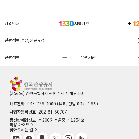
관광안내
지역번호
관광정보 수정/신규요청
관광정보
유관기관
(26464) 강원특별자치도 원주시 세계로 10
대표전화
033-738-3000 (유료, 평일 09시~18시)
사업자등록번호
202-81-50707
통신판매업신고
제2009-서울중구-1234호
이용 가이드
찾아오시는 길