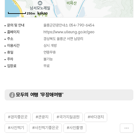
250m
문의 및 안내
울릉군관광안내소 054-790-6454
홈페이지
https://www.ulleung.go.kr/geo
주소
경상북도 울릉군 서면 남양리
이용시간
상시 개방
휴일
연중무휴
주차
불가능
입장료
무료
모두의 여행 '무장애여행'
#경치좋은곳
#관광지
#국가지질공원
#바다경치
#사진찍기
#사진찍기좋은곳
#사진촬영