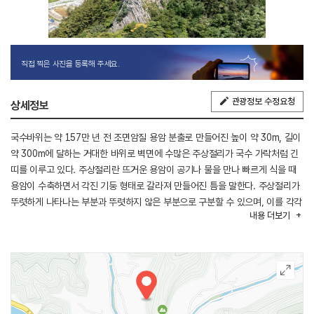
직접 찍은 사진을 등록해 주세요.
관광정보 수정요청
상세정보
국수바위는 약 157만 년 전 조면암질 용암 분출로 만들어진 높이 약 30m, 길이
약 300m에 달하는 거대한 바위로 벽면에 수많은 주상절리가 국수 가락처럼 긴
띠를 이루고 있다. 주상절리란 뜨거운 용암이 공기나 물을 만나 빠르게 식을 때
용암이 수축하면서 각진 기둥 형태로 갈라져 만들어진 틈을 말한다. 주상절리가
뚜렷하게 나타나는 부분과 뚜렷하지 않은 부분으로 구분할 수 있으며, 이를 각각
내용
더보기
칼러네이드, 엔테블러춰라 한다. 또한 주상절리의 간격은 용암의 식는 속도가
빠를수록 더 좁게 나타나는 것으로 알려져 있다.