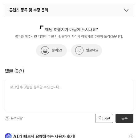
#사진촬영명소
#울릉도&독도
콘텐츠 등록 및 수정 문의
#울릉도_독도_국가지질공원
#자연
#자연관광지
#자연발생
#자연여행
#자연좋은곳
#자연풍경
국내디지털마케팅팀
033-813-3500
해당 여행지가 마음에 드시나요?
#자연환경
#지질공원
#지질명소
평가를 해주시면 개인화 추천 시 활용하여 최적의 여행지를 추천해 드리겠습니다.
좋아요!
별로예요
댓글
(
0
건)
유의사항
등록
사진
AI가 빠르게 요약해주는 사용자 후기!