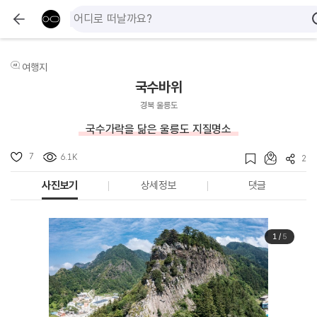
여행지
국수바위
경북 울릉도
국수가락을 닮은 울릉도 지질명소
7
6.1K
2
사진보기
상세정보
댓글
1
/
5