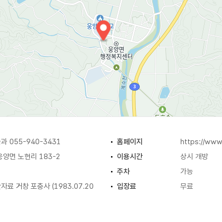
 055-940-3431
홈페이지
https://www
양면 노현리 183-2
이용시간
상시 개방
주차
가능
료 거창 포충사 (1983.07.20
입장료
무료