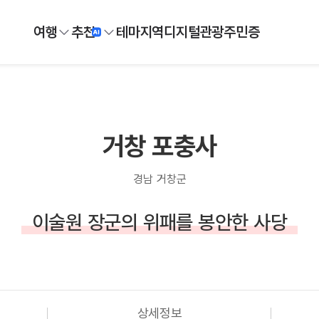
여행
추천
테마
지역
디지털
관광주민증
거창 포충사
경남 거창군
이술원 장군의 위패를 봉안한 사당
상세정보