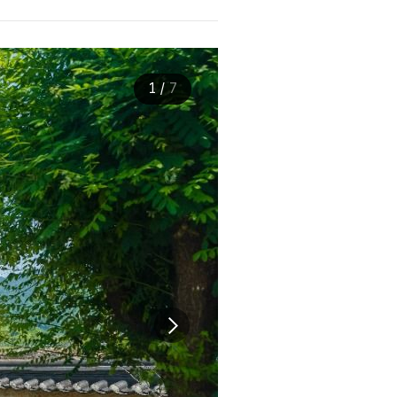
1
/
7