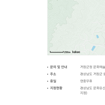
250m
문의 및 안내
거창군청 문화예술과
주소
경상남도 거창군 웅
휴일
연중무휴
지정현황
경상남도 문화유산자
지정)