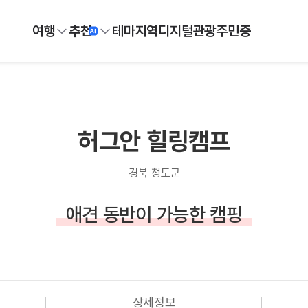
여행
추천
테마
지역
디지털
관광주민증
허그안 힐링캠프
경북 청도군
애견 동반이 가능한 캠핑
상세정보