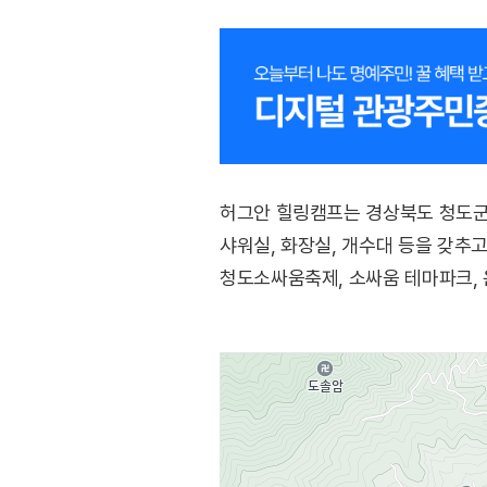
허그안 힐링캠프는 경상북도 청도군
샤워실, 화장실, 개수대 등을 갖추
청도소싸움축제, 소싸움 테마파크, 