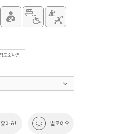
#청도소싸움
좋아요!
별로예요