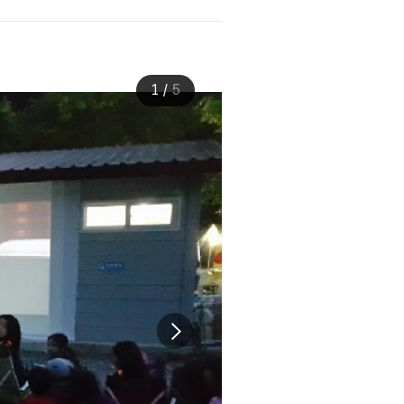
1
/
5