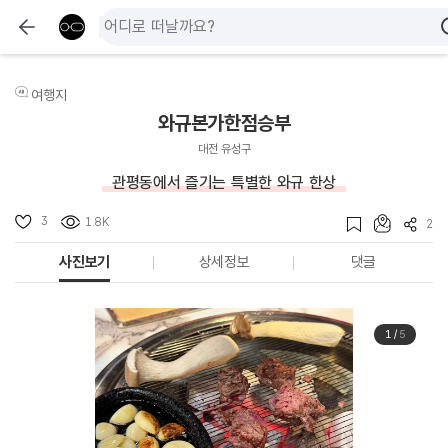
여행지
와규본가한점승부
대전 유성구
관평동에서 즐기는 특별한 와규 한상
3
1.8K
2
사진보기
상세정보
댓글
1
/
5