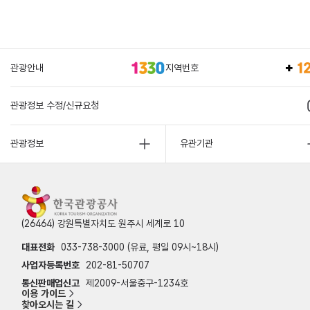
관광안내
지역번호
관광정보 수정/신규요청
관광정보
유관기관
(26464) 강원특별자치도 원주시 세계로 10
대표전화
033-738-3000 (유료, 평일 09시~18시)
사업자등록번호
202-81-50707
통신판매업신고
제2009-서울중구-1234호
이용 가이드
찾아오시는 길