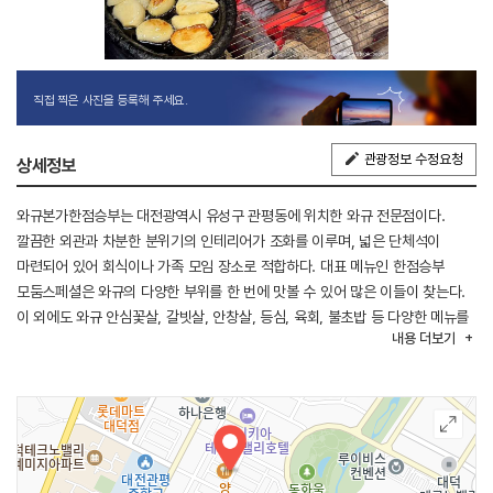
직접 찍은 사진을 등록해 주세요.
관광정보 수정요청
상세정보
와규본가한점승부는 대전광역시 유성구 관평동에 위치한 와규 전문점이다.
깔끔한 외관과 차분한 분위기의 인테리어가 조화를 이루며, 넓은 단체석이
마련되어 있어 회식이나 가족 모임 장소로 적합하다. 대표 메뉴인 한점승부
모둠스페셜은 와규의 다양한 부위를 한 번에 맛볼 수 있어 많은 이들이 찾는다.
이 외에도 와규 안심꽃살, 갈빗살, 안창살, 등심, 육회, 불초밥 등 다양한 메뉴를
내용
더보기
선보이며 와규 본연의 풍미를 즐길 수 있다.