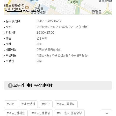
250m
문의 및 안내
0507-1396-0437
주소
대전광역시 유성구 관들2길 72-12 (관평동)
영업시간
16:00~23:00
휴일
연중무휴
주차
가능
대표메뉴
한점승부 모듬스페셜
취급메뉴
마블링세트 / 와규 안심꽃살 / 와규 갈비살 등
화장실
있음
모두의 여행 '무장애여행'
#대전
#대전맛집
#와규
#와규_꽃등심
#와규_살치살
#와규_생등심
#와규본가한점승부