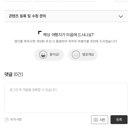
#와규생고기
#음식
콘텐츠 등록 및 수정 문의
국내디지털마케팅팀
033-813-3500
해당 여행지가 마음에 드시나요?
평가를 해주시면 개인화 추천 시 활용하여 최적의 여행지를 추천해 드리겠습니다.
좋아요!
별로예요
댓글
(
0
건)
유의사항
등록
사진