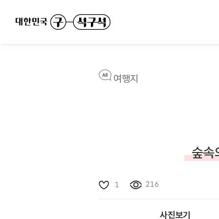
여행지
숲속
216
1
사진보기