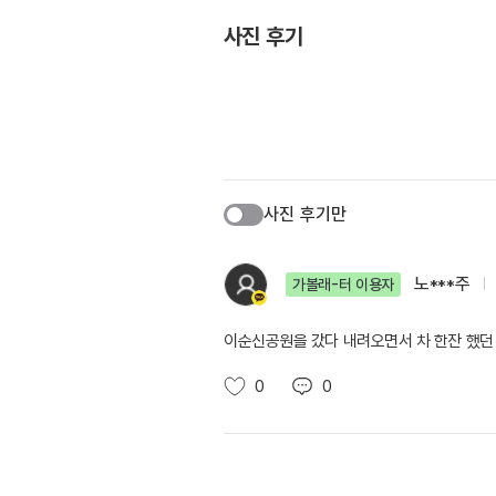
사진 후기
사진 후기만
노***주
가볼래-터 이용자
이순신공원을 갔다 내려오면서 차 한잔 했던
0
0