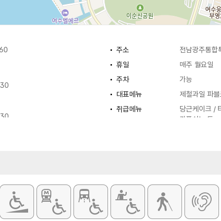
60
주소
전남광주통합특
휴일
매주 월요일
주차
가능
:30
대표메뉴
제철과일 파블
취급메뉴
당근케이크 / 
:30
카푸치노 등