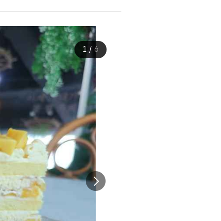
1
/
6