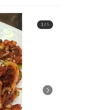
1
/
5