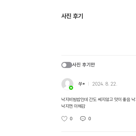
사진 후기
사진 후기만
쑤*
2024. 8. 22.
낙지비빔밥인데 간도 쎄지않고 맛이 좋음 낙
낙지면 이해감
0
0