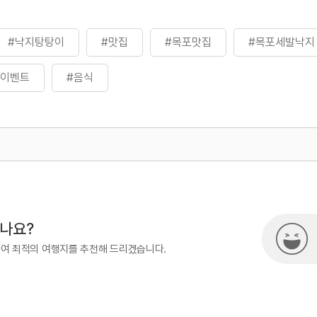
#낙지탕탕이
#맛집
#목포맛집
#목포세발낙지
_이벤트
#음식
500
열린관광콘텐츠팀(열린관광-모두의
시나요?
하여 최적의 여행지를 추천해 드리겠습니다.