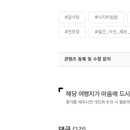
#갈낙탕
#낙지비빔밥
#연포탕
#월간_사진_제보
콘텐츠 등록 및 수정 문의
국내디지털마케팅팀
033-813-3
해당 여행지가 마음에 드
평가를 해주시면 개인화 추천 시 활용
댓글
(
2
건)