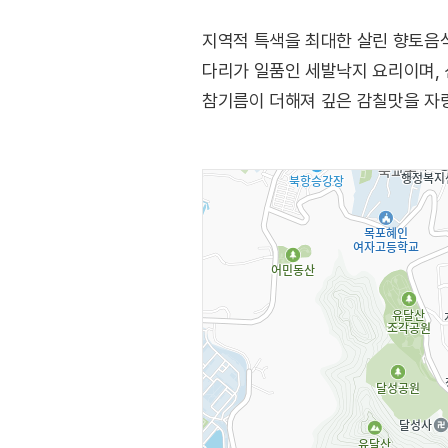
지역적 특색을 최대한 살린 향토음
다리가 일품인 세발낙지 요리이며,
참기름이 더해져 깊은 감칠맛을 자