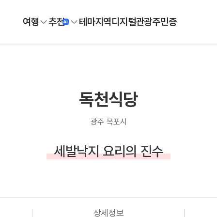
여행
추천
테마
지역
디지털
관광주민증
독천식당
광주 목포시
세발낙지 요리의 진수
상세정보