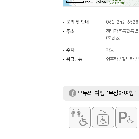
250m
문의 및 안내
061-242-6528
주소
전남광주통합특별시
(호남동)
주차
가능
취급메뉴
연포탕 / 갈낙탕 /
모두의 여행 '무장애여행'