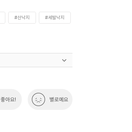
#산낙지
#세발낙지
여행)
033-738-3425
좋아요!
별로예요