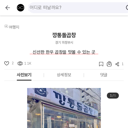
여행지
깡통돌곱창
경기 의정부시
신선한 한우 곱창을 맛볼 수 있는 곳
2
1.1K
1
사진보기
상세정보
댓글
1
/
5