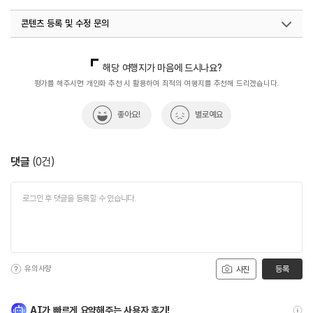
콘텐츠 등록 및 수정 문의
국내디지털마케팅팀
033-813-3500
해당 여행지가 마음에 드시나요?
평가를 해주시면 개인화 추천 시 활용하여 최적의 여행지를 추천해 드리겠습니다.
좋아요!
별로예요
댓글
(
0
건)
유의사항
등록
사진
AI가 빠르게 요약해주는 사용자 후기!