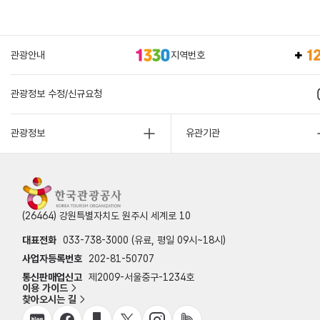
관광안내
지역번호
관광정보 수정/신규요청
관광정보
유관기관
(26464) 강원특별자치도 원주시 세계로 10
대표전화
033-738-3000 (유료, 평일 09시~18시)
사업자등록번호
202-81-50707
통신판매업신고
제2009-서울중구-1234호
이용 가이드
찾아오시는 길