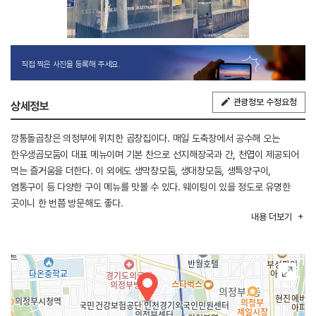
직접 찍은 사진을 등록해 주세요.
관광정보 수정요청
상세정보
깡통돌곱창은 의정부에 위치한 곱창집이다. 매일 도축장에서 공수해 오는
한우생곱모둠이 대표 메뉴이며 기본 찬으로 선지해장국과 간, 천엽이 제공되어
먹는 즐거움을 더한다. 이 외에도 생막창모둠, 생대창모둠, 생특양구이,
염통구이 등 다양한 구이 메뉴를 맛볼 수 있다. 웨이팅이 있을 정도로 유명한
곳이니 한 번쯤 방문해도 좋다.
내용
더보기