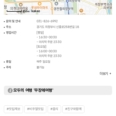
250m
문의 및 안내
031-826-6992
주소
경기도 의정부시 신흥로258번길 18
영업시간
[평일]
- 16:30~00:30
- 마지막 주문 23:30
[토요일]
- 16:00~00:30
- 마지막 주문 23:30
휴일
매주 일요일
주차
불가능
대표메뉴
깡통 한우생곱창모둠
더보기
취급메뉴
깡통 생막창모둠 / 깡통 생대창모둠 / 깡통 생특양구이 등
화장실
있음
모두의 여행 '무장애여행'
#맛집제보
#비주얼맛집
#음식
#친구와함께