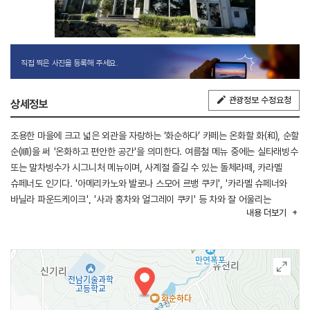
직접 찍은 사진을 등록해 주세요.
관광정보 수정요청
상세정보
조용한 마을에 크고 넓은 외관을 자랑하는 ‘화순하다’ 카페는 온화할 화(和), 순할
순(順)을 써 '온화하고 편안한 공간'을 의미한다. 여름철 메뉴 중에는 실타래빙수
또는 말차빙수가 시그니처 메뉴이며, 사계절 즐길 수 있는 돌체라떼, 카라멜
슈페너도 인기다. '아메리카노와 발로나 스모어 르뱅 쿠키', '카라멜 슈페너와
바닐라 파운드케이크', '사과 홍차와 얼그레이 쿠키' 등 차와 잘 어울리는
내용
더보기
디저트를 추천해주기도 한다. 모든 베이커리류는 직접 만들고 있다.
부처샘공원과 가깝다. 이곳은 반려동물과 동반이 가능한 카페로 동반 시
야외공간과 1층을 이용할 수 있다.