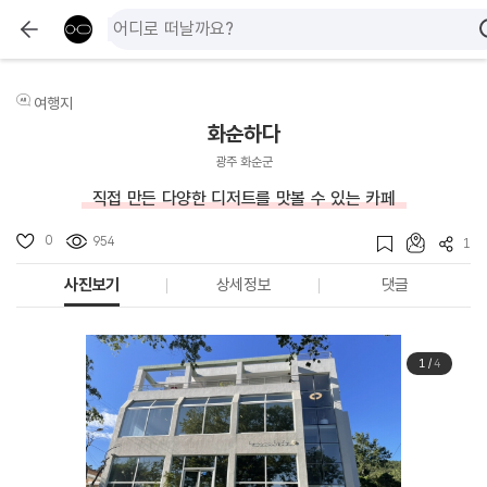
여행지
화순하다
광주 화순군
직접 만든 다양한 디저트를 맛볼 수 있는 카페
0
954
1
사진보기
상세정보
댓글
1
/
4