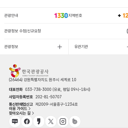
관광안내
지역번호
관광정보 수정/신규요청
관광정보
유관기관
(26464) 강원특별자치도 원주시 세계로 10
대표전화
033-738-3000 (유료, 평일 09시~18시)
사업자등록번호
202-81-50707
통신판매업신고
제2009-서울중구-1234호
이용 가이드
찾아오시는 길