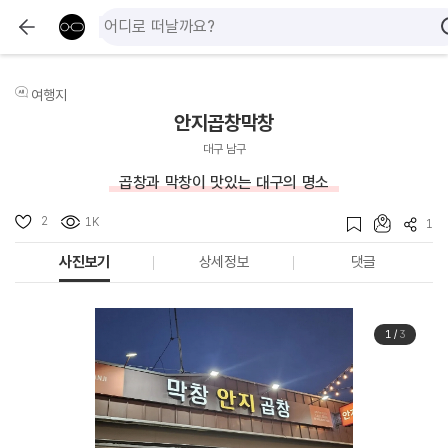
여행지
안지곱창막창
대구 남구
곱창과 막창이 맛있는 대구의 명소
2
1K
1
사진보기
상세정보
댓글
1
/
3