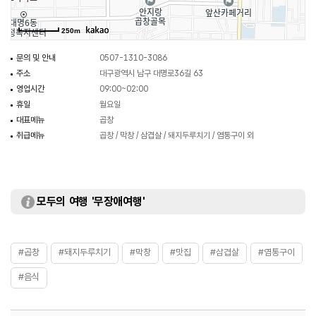
250m
문의 및 안내
0507-1310-3086
주소
대구광역시 남구 대명로36길 63
영업시간
09:00~02:00
휴일
월요일
대표메뉴
곱창
취급메뉴
곱창 / 막창 / 삼겹살 / 돼지두루치기 / 염통구이 외
모두의 여행 '무장애여행'
#곱창
#돼지두루치기
#막창
#맛집
#삼겹살
#염통구이
#음식