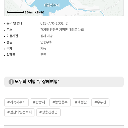
250m
문의 및 안내
031-770-1001~2
주소
경기도 양평군 지평면 대평로 148
이용시간
상시 개방
휴일
연중무휴
주차
가능
입장료
무료
모두의 여행 '무장애여행'
#계곡저수지
#관광지
#농업용수
#매봉산
#우두산
#임진의병전적지
#정응진장군