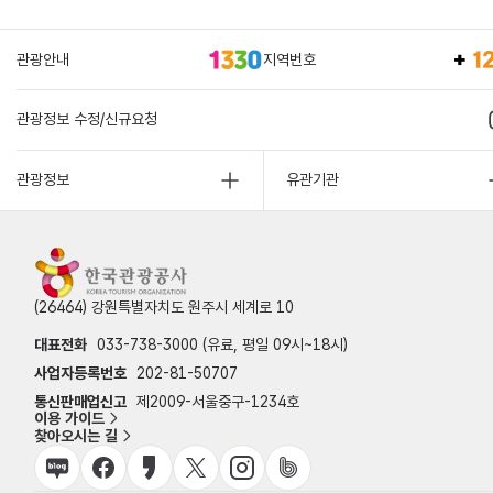
관광안내
지역번호
관광정보 수정/신규요청
관광정보
유관기관
(26464) 강원특별자치도 원주시 세계로 10
대표전화
033-738-3000 (유료, 평일 09시~18시)
사업자등록번호
202-81-50707
통신판매업신고
제2009-서울중구-1234호
이용 가이드
찾아오시는 길