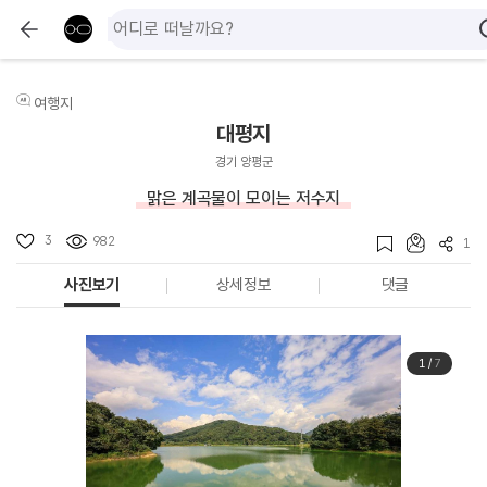
여행지
대평지
경기 양평군
맑은 계곡물이 모이는 저수지
3
982
1
사진보기
상세정보
댓글
1
/
7