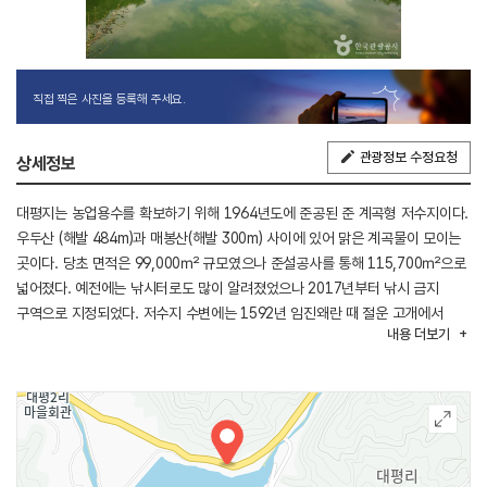
직접 찍은 사진을 등록해 주세요.
관광정보 수정요청
상세정보
대평지는 농업용수를 확보하기 위해 1964년도에 준공된 준 계곡형 저수지이다.
우두산 (해발 484m)과 매봉산(해발 300m) 사이에 있어 맑은 계곡물이 모이는
곳이다. 당초 면적은 99,000㎡ 규모였으나 준설공사를 통해 115,700㎡으로
넓어졌다. 예전에는 낚시터로도 많이 알려졌었으나 2017년부터 낚시 금지
구역으로 지정되었다. 저수지 수변에는 1592년 임진왜란 때 절운 고개에서
내용
더보기
왜군과 싸우다가 전사한 정응진 장군과 의병들을 기리기 위한 임진 의병 전적지
공원이 있다. 대평지에서 600m 정도 거리에는 양평TPC 골프장이 있다.