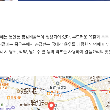
구에는 동인동 찜갈비골목이 형성되어 있다. 부드러운 육질과 톡톡 
찜갈비는 목우촌에서 공급받는 국내산 육우를 매콤한 양념에 버무
리 시 당귀, 작약, 월계수 잎 등의 약초를 사용하여 일품요리의 맛