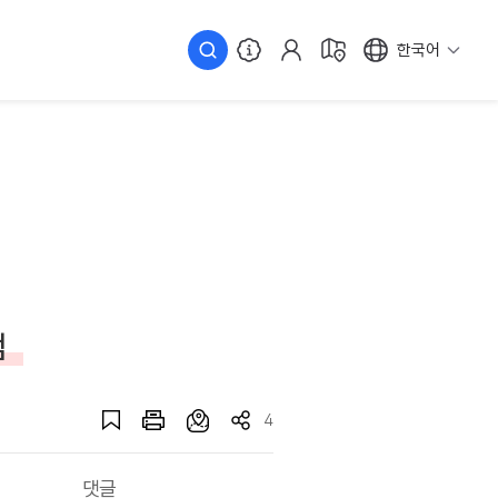
한국어
점
4
댓글