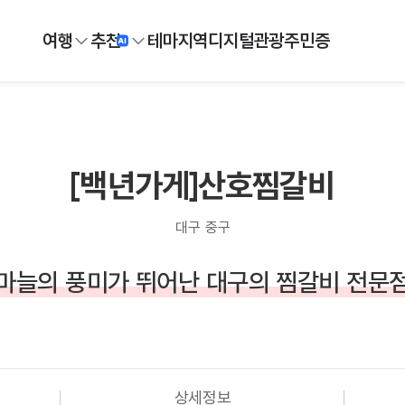
여행
추천
테마
지역
디지털
관광주민증
[백년가게]산호찜갈비
대구 중구
마늘의 풍미가 뛰어난 대구의 찜갈비 전문
상세정보