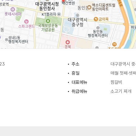
23
주소
대구광역시 중구
휴일
매월 첫째·셋
대표메뉴
찜갈비
취급메뉴
소고기 찌개