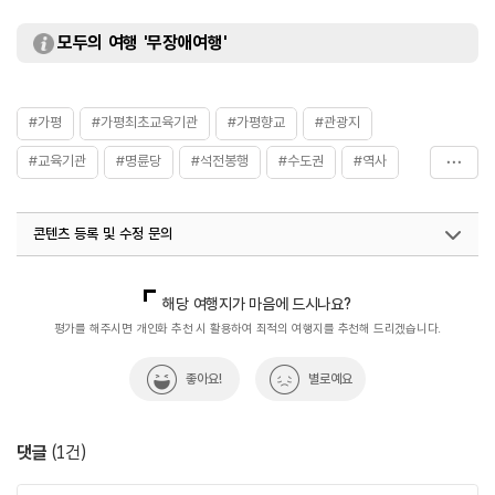
모두의 여행 '무장애여행'
#가평
#가평최초교육기관
#가평향교
#관광지
#교육기관
#명륜당
#석전봉행
#수도권
#역사
#역사공부
#역사관광지
#역사를품은곳
#역사속
콘텐츠 등록 및 수정 문의
#역사속으로
#역사유적
#역사유적지
#역사이야기
#역사탐방
#역사탐험
#유적지
#조선시대교육기관
국내디지털마케팅팀
033-813-3500
해당 여행지가 마음에 드시나요?
#향교
평가를 해주시면 개인화 추천 시 활용하여 최적의 여행지를 추천해 드리겠습니다.
좋아요!
별로예요
댓글
(
1
건)