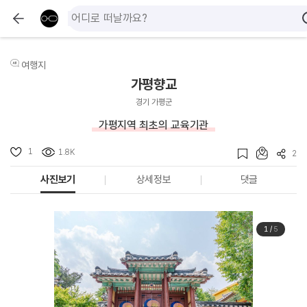
여행지
가평향교
경기 가평군
가평지역 최초의 교육기관
1
1.8K
2
사진보기
상세정보
댓글
1
/
5