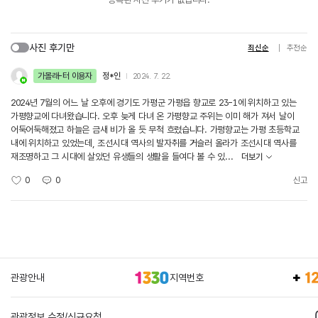
사진 후기만
최신순
추천순
가볼래-터 이용자
정*인
2024. 7. 22.
2024년 7월의 어느 날 오후에 경기도 가평군 가평읍 향교로 23-1에 위치하고 있는
가평향교에 다녀왔습니다. 오후 늦게 다녀 온 가평향교 주위는 이미 해가 져서 날이
어둑어둑해졌고 하늘은 금새 비가 올 듯 무척 흐렸습니다. 가평향교는 가평 초등학교
내에 위치하고 있었는데, 조선시대 역사의 발자취를 거슬러 올라가 조선시대 역사를
재조명하고 그 시대에 살았던 유생들의 생활을 들여다 볼 수 있...
더보기
0
0
신고
관광안내
지역번호
관광정보 수정/신규요청