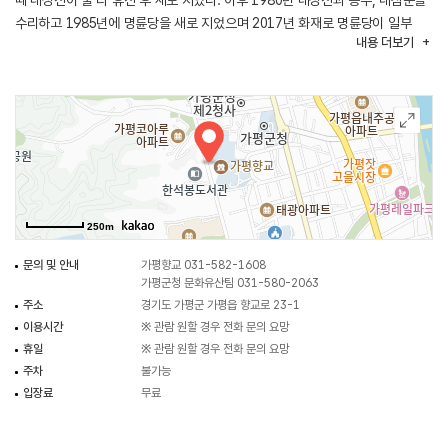
때 대성전이 불 타 휴전 후 새로 지었다. 이후 1980년 대성전과 동무, 내삼문을
수리하고 1985년에 명륜당을 새로 지었으며 2017년 화재로 명륜당이 일부
내용
더보기
소실되어 이듬해 복원하였다. 가평향교의 배치는 학문을 닦는 명륜당을 앞쪽에
두고 제례를 드리는 기능을 하는 대성전이 뒤에 놓인 전학후묘의 모습을 하고
있다. 대성전 내부에 공자를 비롯한 다섯 분의 성인의 위패를 봉안하고
동쪽벽으로는 송준길 등 열 분의 현인의 위패를 서쪽에는 주희를 비롯한 열 분의
현인의 위패를 모셔 놓았다.
250m
문의 및 안내
가평향교 031-582-1608
가평군청 문화유산팀 031-580-2063
주소
경기도 가평군 가평읍 향교로 23-1
이용시간
※ 관람 원할 경우 전화 문의 요망
휴일
※ 관람 원할 경우 전화 문의 요망
주차
불가능
입장료
무료