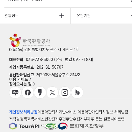
관광정보
유관기관
(26464) 강원특별자치도 원주시 세계로 10
대표전화
033-738-3000 (유료, 평일 09시~18시)
사업자등록번호
202-81-50707
통신판매업신고
제2009-서울중구-1234호
이용 가이드
찾아오시는 길
개인정보처리방침
이용약관
위치기반서비스 이용약관
개인위치정보 처리방침
저작권정책
고객서비스헌장
전자우편무단수집거부
자주 묻는 질문
사이트맵