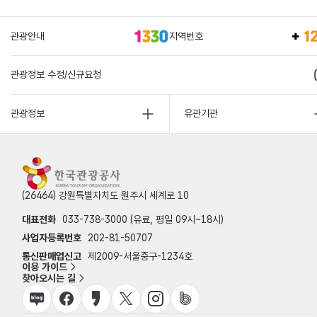
관광안내
지역번호
관광정보 수정/신규요청
관광정보
유관기관
(26464) 강원특별자치도 원주시 세계로 10
대표전화
033-738-3000 (유료, 평일 09시~18시)
사업자등록번호
202-81-50707
통신판매업신고
제2009-서울중구-1234호
이용 가이드
찾아오시는 길