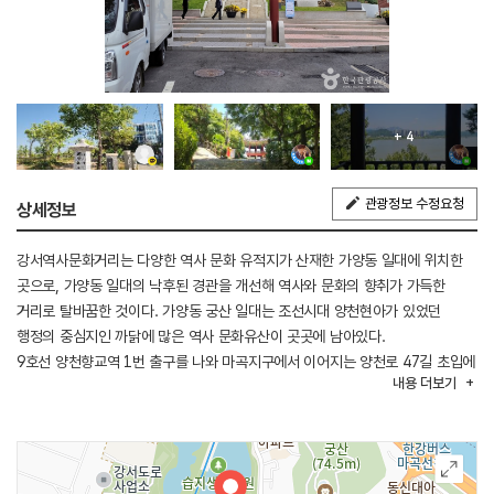
+ 4
관광정보 수정요청
상세정보
강서역사문화거리는 다양한 역사 문화 유적지가 산재한 가양동 일대에 위치한
곳으로, 가양동 일대의 낙후된 경관을 개선해 역사와 문화의 향취가 가득한
거리로 탈바꿈한 것이다. 가양동 궁산 일대는 조선시대 양천현아가 있었던
행정의 중심지인 까닭에 많은 역사 문화유산이 곳곳에 남아있다.
9호선 양천향교역 1번 출구를 나와 마곡지구에서 이어지는 양천로 47길 초입에
내용
더보기
설치된 강서역사문화거리임을 알리는 상징 조형물이 세워져 있다. 기둥 형태의
안내판에는 유적지를 소개하는 글과 위치를 담고 있어 누구든 쉽게 유적지를
찾을 수 있다. 겸재정선미술관, 궁산땅굴, 소악루, 양천고성지, 양천향교로
이어지는 강서역사문화거리는 천천히 걸어 1시간 정도 걸리는 코스이다. 해가
저물면 역사문화 거리는 낮의 모습과는 다르게 아름다운 조명이 켜지며 빛을