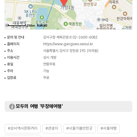
받은 조형물이 줄을 잇는 모습을 연출한다.
250m
문의 및 안내
강서구청 체육관광과 02-2600-6082
홈페이지
https://www.gangseo.seoul.kr
주소
서울특별시 강서구 양천로 291 (마곡동)
이용시간
상시 개방
휴일
연중무휴
주차
가능
입장료
무료
모두의 여행 '무장애여행'
#강서역사문화거리
#관광지
#서울가볼만한곳
#서울여행