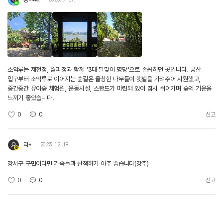
소악루는 제천정, 월파정과 함께 '3대 달맞이 명당'으로 손꼽히던 곳입니다. 궁산
입구부터 소악루로 이어지는 숲길은 울창한 나무들이 햇볕을 가려주어 시원했고,
중간중간 유아숲 체험원, 운동시설, 스탠드가 마련돼 있어 잠시 쉬어가며 숲의 기운을
느끼기 좋았습니다.
0
0
신고
라*
2023. 12. 19.
강서구 구민이라면 가족들과 산책하기 아주 좋습니다(강추)
0
0
신고