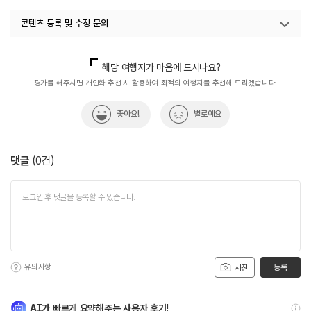
콘텐츠 등록 및 수정 문의
국내디지털마케팅팀
033-813-3500
해당 여행지가 마음에 드시나요?
평가를 해주시면 개인화 추천 시 활용하여 최적의 여행지를 추천해 드리겠습니다.
좋아요!
별로예요
댓글
(
0
건)
유의사항
등록
사진
AI가 빠르게 요약해주는 사용자 후기!