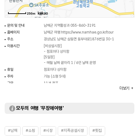
250m
문의 및 안내
남해군 지역활성과 055-860-3191
홈페이지
남해군 여행
https://www.namhae.go.kr/tour
주소
경상남도 남해군 삼동면 동부대로1876번길 30-1
이용시간
[비상설시장]
- 점포마다 상이함
[5일장]
- 매월 날짜 끝자리 1 / 6인 날에 운영
휴일
점포마다 상이함
주차
가능 (소형 5대)
규모
11개 점포
더보기
화장실
있음
모두의 여행 '무장애여행'
#남해
#쇼핑
#시장
#지족공설시장
#횟집