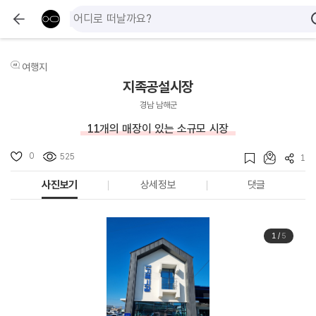
여행지
지족공설시장
경남 남해군
11개의 매장이 있는 소규모 시장
0
525
1
사진보기
상세정보
댓글
1
/
5