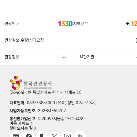
관광안내
지역번호
관광정보 수정/신규요청
관광정보
유관기관
(26464) 강원특별자치도 원주시 세계로 10
대표전화
033-738-3000 (유료, 평일 09시~18시)
사업자등록번호
202-81-50707
통신판매업신고
제2009-서울중구-1234호
이용 가이드
찾아오시는 길