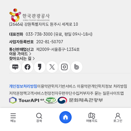
(26464) 강원특별자치도 원주시 세계로 10
대표전화
033-738-3000 (유료, 평일 09시~18시)
사업자등록번호
202-81-50707
통신판매업신고
제2009-서울중구-1234호
이용 가이드
찾아오시는 길
개인정보처리방침
이용약관
위치기반서비스 이용약관
개인위치정보 처리방침
저작권정책
고객서비스헌장
전자우편무단수집거부
자주 묻는 질문
사이트맵
© 한국관광공사
메뉴
검색
여행지도
로그인