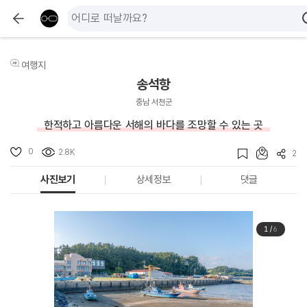
여행지
송석항
충남 서천군
한적하고 아름다운 서해의 바다를 조망할 수 있는 곳
0
2.8K
2
사진보기
상세정보
댓글
1
/
6