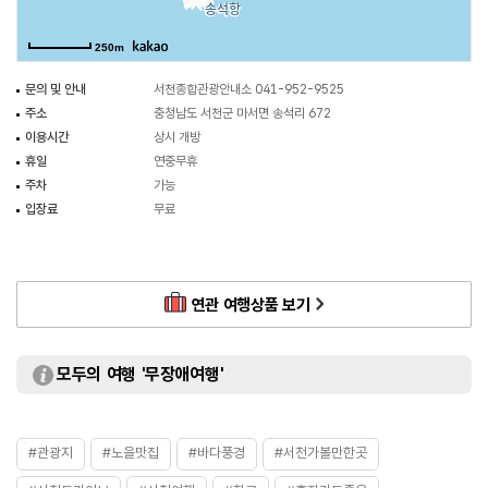
250m
문의 및 안내
서천종합관광안내소 041-952-9525
주소
충청남도 서천군 마서면 송석리 672
이용시간
상시 개방
휴일
연중무휴
주차
가능
입장료
무료
연관 여행상품 보기
모두의 여행 '무장애여행'
#관광지
#노을맛집
#바다풍경
#서천가볼만한곳