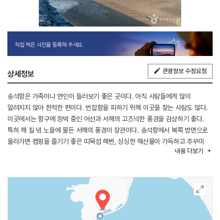
직접 찍은 사진을 등록해 주세요.
관광정보 수정요청
상세정보
송석항은 가족이나 연인이 들러보기 좋은 곳이다. 아직 사람들에게 많이
알려지지 않아 한적한 편이다. 번잡함을 피하기 위해 이곳을 찾는 사람도 많다.
이곳에서는 항구에 정박 중인 어선과 서해의 고즈넉한 풍경을 감상하기 좋다.
특히 해 질 녘 노을에 물든 서해의 풍경이 장관이다. 송석항에서 북쪽 방면으로
올라가면 캠핑을 즐기기 좋은 띠목섬 해변, 싱싱한 해산물이 가득하고 주꾸미
내용
더보기
낚시로 유명한 홍원항, 서천 관광지 가운데 하나인 춘장대해수욕장 등이 자리
잡고 있어 연계 여행에 나서기 수월하다.