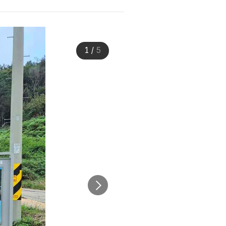
1
/
5