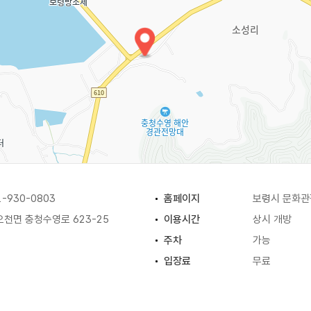
-930-0803
홈페이지
보령시 문화
천면 충청수영로 623-25
이용시간
상시 개방
주차
가능
입장료
무료