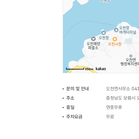
250m
문의 및 안내
오천면사무소 041
주소
충청남도 보령시 오
휴일
연중무휴
주차요금
무료