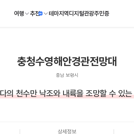
여행
추천
테마
지역
디지털
관광주민증
충청수영해안경관전망대
충남 보령시
다의 천수만 낙조와 내륙을 조망할 수 있는
상세정보