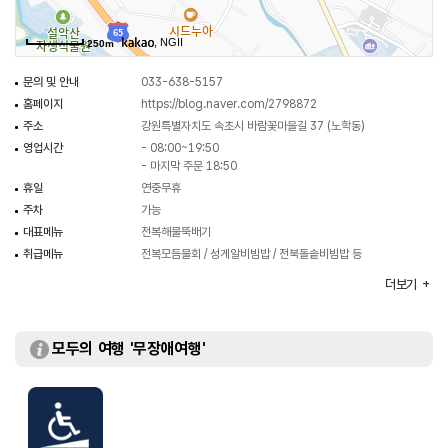
, NGII
250m
문의 및 안내
033-638-5157
홈페이지
https://blog.naver.com/2798872
주소
강원특별자치도 속초시 바람꽃마을길 37 (노학동)
영업시간
- 08:00~19:50
- 마지막 주문 18:50
휴일
연중무휴
주차
가능
대표메뉴
전복해물뚝배기
취급메뉴
전복모듬물회 / 성게알비빔밥 / 전북돌솥비빔밥 등
화장실
있음
더보기
모두의 여행 '무장애여행'