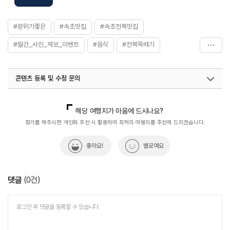
#분위기좋은
#속초맛집
#속초전복맛집
#월간_사진_제보_이벤트
#음식
#전복뚝배기
#전복맛집
#전복해물뚝배기
콘텐츠 등록 및 수정 문의
국내디지털마케팅팀
033-813-3500
열린관광콘텐츠팀(열린관광-모두의여행)
033-738-3425
해당 여행지가 마음에 드시나요?
평가를 해주시면 개인화 추천 시 활용하여 최적의 여행지를 추천해 드리겠습니다.
좋아요!
별로예요
댓글
(
0
건)