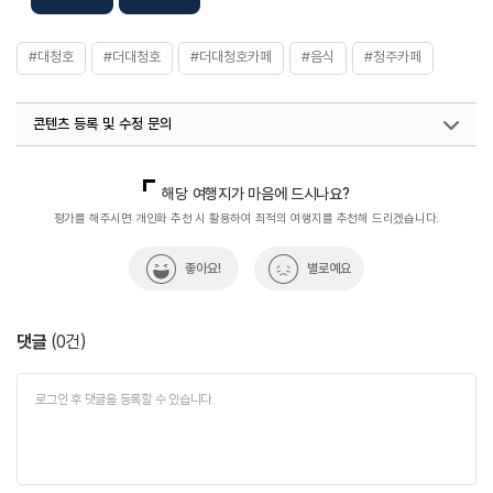
#대청호
#더대청호
#더대청호카페
#음식
#청주카페
콘텐츠 등록 및 수정 문의
국내디지털마케팅팀
033-813-3500
열린관광콘텐츠팀(열린관광-모두의여행)
033-738-3425
해당 여행지가 마음에 드시나요?
평가를 해주시면 개인화 추천 시 활용하여 최적의 여행지를 추천해 드리겠습니다.
좋아요!
별로예요
댓글
(
0
건)