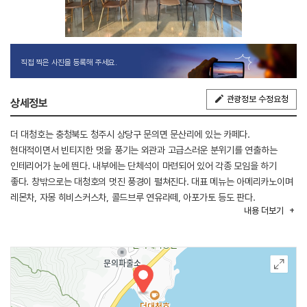
직접 찍은 사진을 등록해 주세요.
관광정보 수정요청
상세정보
더 대청호는 충청북도 청주시 상당구 문의면 문산리에 있는 카페다.
현대적이면서 빈티지한 멋을 풍기는 외관과 고급스러운 분위기를 연출하는
인테리어가 눈에 띈다. 내부에는 단체석이 마련되어 있어 각종 모임을 하기
좋다. 창밖으로는 대청호의 멋진 풍경이 펼쳐진다. 대표 메뉴는 아메리카노이며
레몬차, 자몽 히비스커스차, 콜드브루 연유라떼, 아포가토 등도 판다.
내용
더보기
문의청남대 IC에서 가깝고 인근에 대청댐전망대, 문의문화재단지, 청남대가
있다.