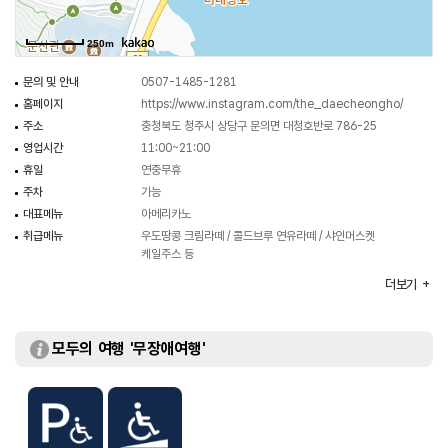
250m
문의 및 안내
0507-1485-1281
홈페이지
https://www.instagram.com/the_daecheongho/
주소
충청북도 청주시 상당구 문의면 대청호반로 786-25
영업시간
11:00~21:00
휴일
연중무휴
주차
가능
대표메뉴
아메리카노
취급메뉴
우도땅콩 크림라떼 / 콜드브루 연유라떼 / 샤인머스켓
케일주스 등
화장실
있음
더보기
모두의 여행 '무장애여행'