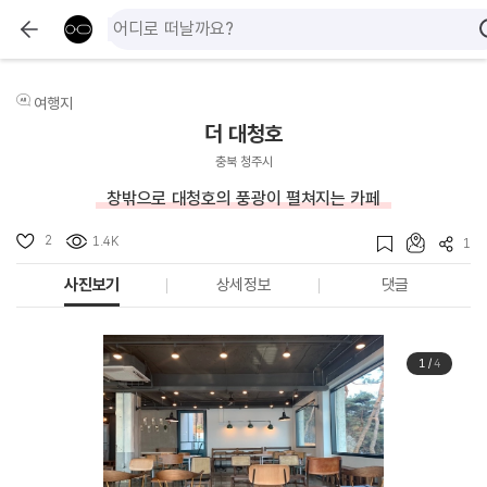
여행지
더 대청호
충북 청주시
창밖으로 대청호의 풍광이 펼쳐지는 카페
2
1.4K
1
사진보기
상세정보
댓글
1
/
4