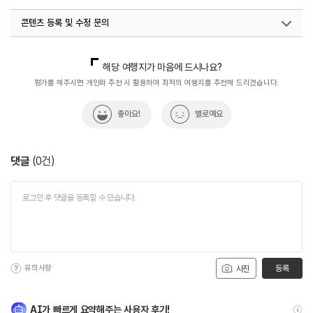
#한식
#흑돼지오겹살
콘텐츠 등록 및 수정 문의
국내디지털마케팅팀
033-813-3500
해당 여행지가 마음에 드시나요?
평가를 해주시면 개인화 추천 시 활용하여 최적의 여행지를 추천해 드리겠습니다.
좋아요!
별로예요
댓글
(
0
건)
유의사항
등록
사진
AI가 빠르게 요약해주는 사용자 후기!