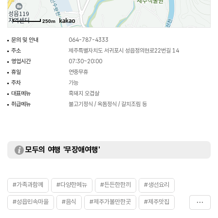
250m
문의 및 안내
064-787-4333
주소
제주특별자치도 서귀포시 성읍정의현로22번길 14
영업시간
07:30~20:00
휴일
연중무휴
주차
가능
대표메뉴
흑돼지 오겹살
취급메뉴
불고기정식 / 옥돔정식 / 갈치조림 등
모두의 여행 '무장애여행'
#가족과함께
#다양한메뉴
#든든한한끼
#생선요리
#성읍민속마을
#음식
#제주가볼만한곳
#제주맛집