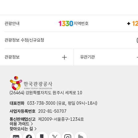
관광안내
지역번호
관광정보 수정/신규요청
관광정보
유관기관
(26464) 강원특별자치도 원주시 세계로 10
대표전화
033-738-3000 (유료, 평일 09시~18시)
사업자등록번호
202-81-50707
통신판매업신고
제2009-서울중구-1234호
이용 가이드
찾아오시는 길