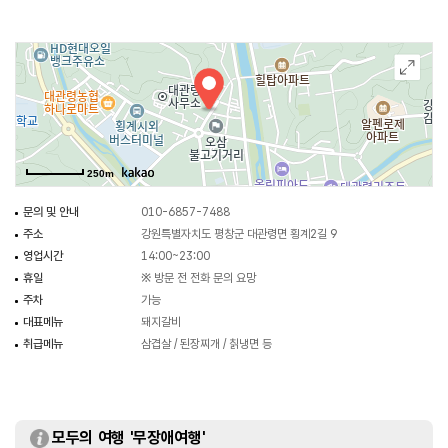
250m
문의 및 안내
010-6857-7488
주소
강원특별자치도 평창군 대관령면 횡계2길 9
영업시간
14:00~23:00
휴일
※ 방문 전 전화 문의 요망
주차
가능
대표메뉴
돼지갈비
취급메뉴
삼겹살 / 된장찌개 / 칡냉면 등
모두의 여행 '무장애여행'