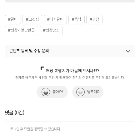
#갈비
#고깃집
#돼지갈비
#음식
#평창
#평창가볼만한곳
#평창맛집
콘텐츠 등록 및 수정 문의
국내디지털마케팅팀
033-813-3500
해당 여행지가 마음에 드시나요?
평가를 해주시면 개인화 추천 시 활용하여 최적의 여행지를 추천해 드리겠습니다.
좋아요!
별로예요
댓글
(
0
건)