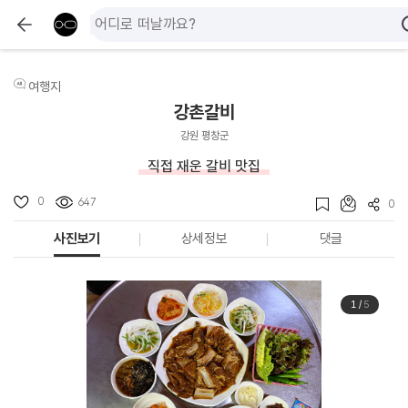
여행지
강촌갈비
강원 평창군
직접 재운 갈비 맛집
0
647
0
사진보기
상세정보
댓글
1
/
5