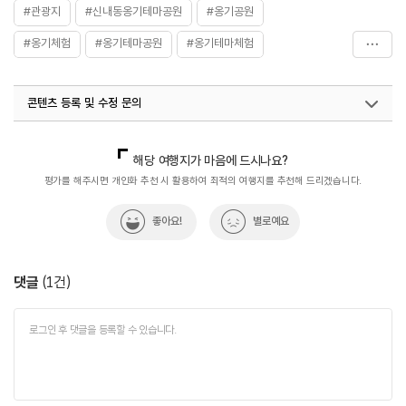
#관광지
#신내동옹기테마공원
#옹기공원
#옹기체험
#옹기테마공원
#옹기테마체험
#한지체험
콘텐츠 등록 및 수정 문의
국내디지털마케팅팀
033-813-3500
해당 여행지가 마음에 드시나요?
평가를 해주시면 개인화 추천 시 활용하여 최적의 여행지를 추천해 드리겠습니다.
좋아요!
별로예요
댓글
(
1
건)