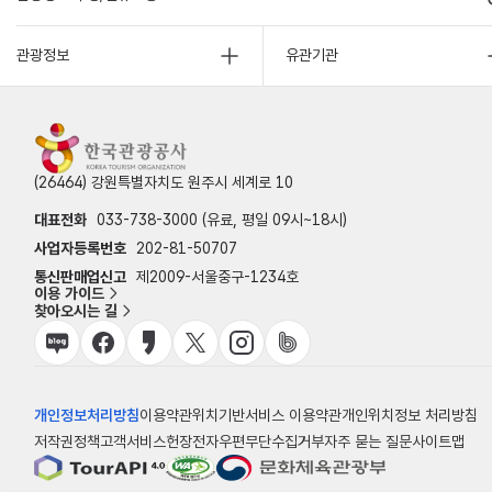
관광정보
유관기관
(26464) 강원특별자치도 원주시 세계로 10
대표전화
033-738-3000 (유료, 평일 09시~18시)
사업자등록번호
202-81-50707
통신판매업신고
제2009-서울중구-1234호
이용 가이드
찾아오시는 길
개인정보처리방침
이용약관
위치기반서비스 이용약관
개인위치정보 처리방침
저작권정책
고객서비스헌장
전자우편무단수집거부
자주 묻는 질문
사이트맵