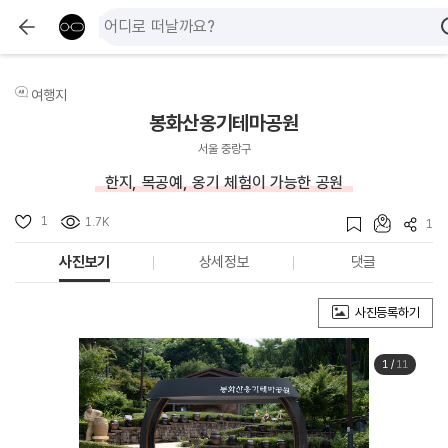
여행지
봉화산옹기테마공원
서울 중랑구
한지, 목공예, 옹기 체험이 가능한 공원
1
1.7K
1
사진보기
상세정보
댓글
사진등록하기
1
/
11