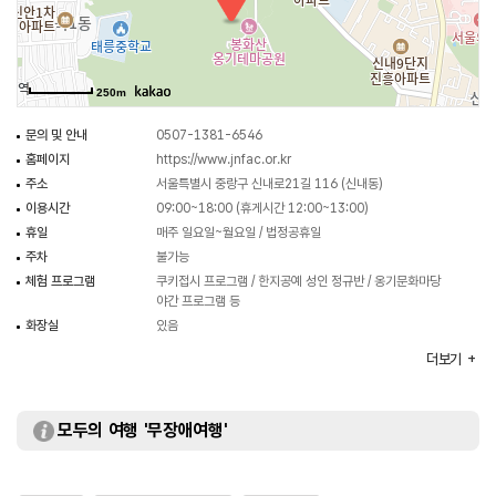
250m
문의 및 안내
0507-1381-6546
홈페이지
https://www.jnfac.or.kr
주소
서울특별시 중랑구 신내로21길 116 (신내동)
이용시간
09:00~18:00 (휴게시간 12:00~13:00)
휴일
매주 일요일~월요일 / 법정공휴일
주차
불가능
체험 프로그램
쿠키접시 프로그램 / 한지공예 성인 정규반 / 옹기문화마당
야간 프로그램 등
화장실
있음
이용가능시설
한지체험장 / 옹기체험장 / 옹기종기카페 등
더보기
입장료
무료
※ 체험비는 별도 부과되므로 자세한 사항은 홈페이지 참조
및 전화 문의 요망
모두의 여행 '무장애여행'