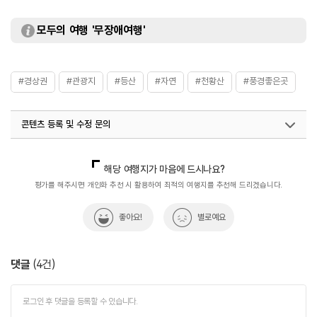
모두의 여행 '무장애여행'
#경상권
#관광지
#등산
#자연
#천황산
#풍경좋은곳
콘텐츠 등록 및 수정 문의
국내디지털마케팅팀
033-813-3500
지역콘텐츠육성팀(반려동물동반여행)
02-7299-582
해당 여행지가 마음에 드시나요?
평가를 해주시면 개인화 추천 시 활용하여 최적의 여행지를 추천해 드리겠습니다.
좋아요!
별로예요
댓글
(
4
건)