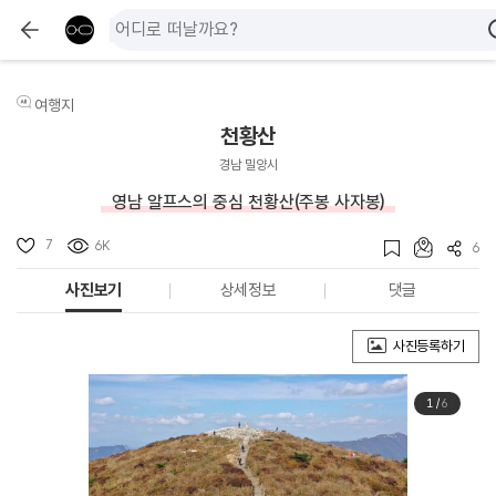
여행지
천황산
경남 밀양시
영남 알프스의 중심 천황산(주봉 사자봉)
7
6K
6
사진보기
상세정보
댓글
사진등록하기
1
/
6