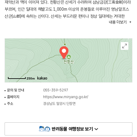
재약산과 맥이 이어져 있다. 천황산은 산세가 수려하여 삼남금강(三南金剛)이라
부르며, 인근 일대의 해발고도 1,000m 이상의 준봉들로 이루어진 영남알프스
산군(山郡)에 속하는 산이다. 산세는 부드러운 편이나 정상 일대에는 거대한
내용
더보기
암벽을 갖추고 있다. 수미봉·사자봉·능동산·신불산·취서산으로 이어지는 능선은
드넓은 억새평원으로 가을철 환상적인 억새물결이 장관을 이루는 명소이기도
하다.
250m
문의 및 안내
055-359-5297
홈페이지
https://www.miryang.go.kr/
주소
경상남도 밀양시 단장면
반려동물 여행정보 보기