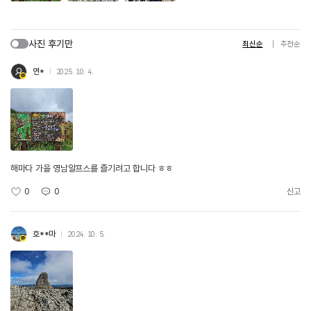
사진 후기만
최신순
추천순
연*
2025. 10. 4.
해마다 가을 영남알프스를 즐기려고 합니다 ㅎㅎ
0
0
신고
호**마
2024. 10. 5.