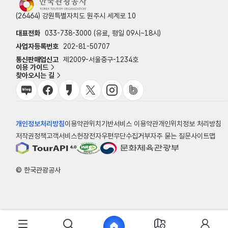
(26464) 강원특별자치도 원주시 세계로 10
대표전화
033-738-3000 (유료, 평일 09시~18시)
사업자등록번호
202-81-50707
통신판매업신고
제2009-서울중구-1234호
이용 가이드
찾아오시는 길
개인정보처리방침
이용약관
위치기반서비스 이용약관
개인위치정보 처리방침
저작권정책
고객서비스헌장
전자우편무단수집거부
자주 묻는 질문
사이트맵
© 한국관광공사