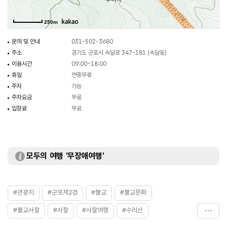
두르고 있는 수리산은 병풍을 치고 있는 듯한 느낌을 주고 있다.
250m
문의 및 안내
031-502-3680
주소
경기도 군포시 속달로 347-181 (속달동)
이용시간
09:00~18:00
휴일
연중무휴
주차
가능
주차요금
무료
입장료
무료
모두의 여행 '무장애여행'
#관광지
#군포제2경
#불교
#불교문화
#불교사찰
#사찰
#사찰여행
#수리산