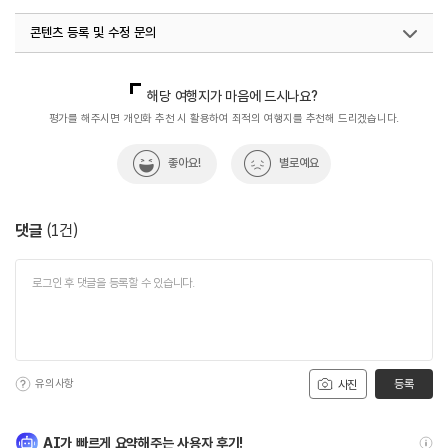
#수리산사찰
#역사
#자연속으로
#자연환경
콘텐츠 등록 및 수정 문의
#종교
#천년사찰
#한국불교
#휴식공간
#휴식여행
#휴식하기
#휴식하기좋은곳
국내디지털마케팅팀
033-813-3500
해당 여행지가 마음에 드시나요?
평가를 해주시면 개인화 추천 시 활용하여 최적의 여행지를 추천해 드리겠습니다.
좋아요!
별로예요
댓글
(
1
건)
유의사항
등록
사진
AI가 빠르게 요약해주는 사용자 후기!