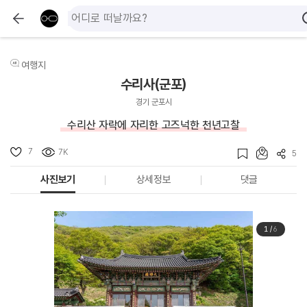
여행지
수리사(군포)
경기 군포시
수리산 자락에 자리한 고즈넉한 천년고찰
7
7K
5
사진보기
상세정보
댓글
1
/
6