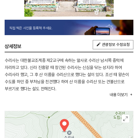
직접 찍은 사진을 등록해 주세요.
관광정보 수정요청
상세정보
수리사는 대한불교조계종 제2교구에 속하는 말사로 수리산 남서쪽 중턱에
자리하고 있다. 신라 진흥왕 때 창건된 수리사는 신심을 닦는 성지라 하여
수리사라 했고, 그 후 산 이름을 수리산으로 했다는 설이 있다. 조선 때 왕손이
수도를 하던 중 부처님을 친견했다 하여 산 이름을 수리산 또는 견불산으로
부르기로 했다는 설도 전해진다.
내용
더보기
조선시대 이전에는 대웅전 등 36동의 전각과 12개의 부속암자를 지닐 정도의
규모 있는 사찰이었으나 임진왜란으로 인해 파괴되었다. 그 후 임진왜란 때의
의병장인 곽재우 장군이 절을 재건하고 이곳에서 말년을 보냈다고 전해진다.
현재는 대웅전을 중심으로 산신각, 나한전, 용신각 등의 전각과 석등 2기가
있다. 사찰이 번성하여 많은 신도들과 등산객들이 찾는다.
수리사 입구 외길은 산림이 무성하고 계곡을 끼고 있어 경관이 뛰어나고, 사찰을