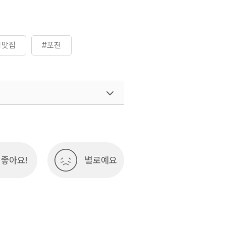
비맛집
#포천
좋아요!
별로예요