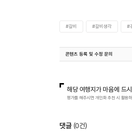
#갈비
#갈비생각
#
콘텐츠 등록 및 수정 문의
국내디지털마케팅팀
033-813-3
해당 여행지가 마음에 드
평가를 해주시면 개인화 추천 시 활용
댓글
(
0
건)