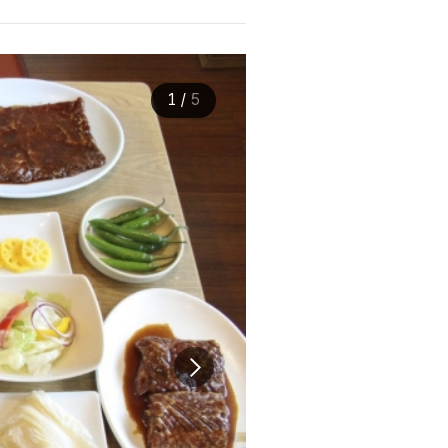
1
/
5