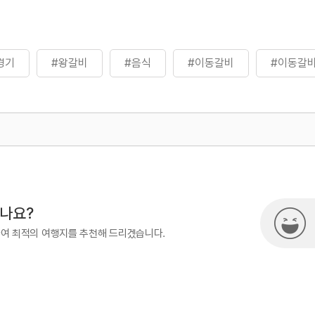
경기
#왕갈비
#음식
#이동갈비
#이동갈
500
시나요?
하여 최적의 여행지를 추천해 드리겠습니다.