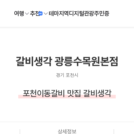
여행
추천
테마
지역
디지털
관광주민증
갈비생각 광릉수목원본점
경기 포천시
포천이동갈비 맛집 갈비생각
상세정보