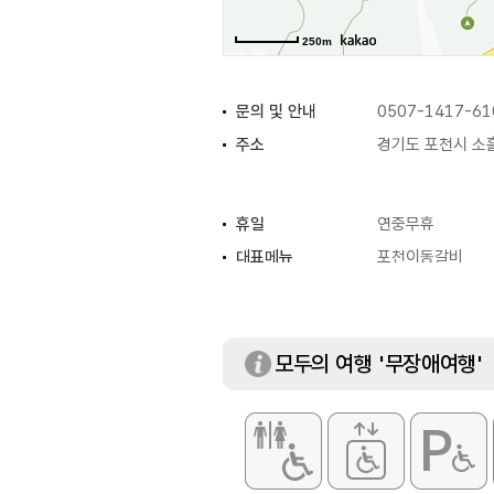
250m
문의 및 안내
0507-1417-61
주소
경기도 포천시 소
휴일
연중무휴
대표메뉴
포천이동갈비
화장실
있음
모두의 여행 '무장애여행'