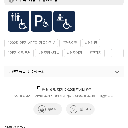
- 어른 4,000원
- 청소년 및 군인 2,000원
- 어린이 1,500원
[단체(30인 이상)]
- 어른 3,400원
- 청소년 및 군인 1,700원
- 어린이 1,200원
※ 자세한 사항은 홈페이지 참조
#2025_경주_APEC_가볼만한곳
#가족여행
#경상권
#경주_여행백서
#경주양동마을
#경주여행
#관광지
#역사
#역사여행
#유네스코세계문화유산
콘텐츠 등록 및 수정 문의
국내디지털마케팅팀
033-813-3500
열린관광콘텐츠팀(열린관광-모두의여행)
033-738-3425
해당 여행지가 마음에 드시나요?
평가를 해주시면 개인화 추천 시 활용하여 최적의 여행지를 추천해 드리겠습니다.
좋아요!
별로예요