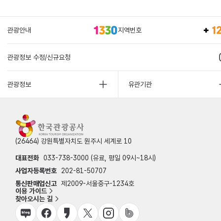
관광안내
지역번호
관광정보 수정/신규요청
관광정보
유관기관
(26464) 강원특별자치도 원주시 세계로 10
대표전화
033-738-3000 (유료, 평일 09시~18시)
사업자등록번호
202-81-50707
통신판매업신고
제2009-서울중구-1234호
이용 가이드
찾아오시는 길