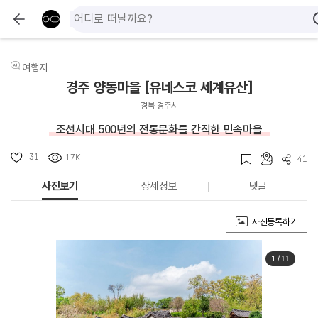
여행지
경주 양동마을 [유네스코 세계유산]
경북 경주시
조선시대 500년의 전통문화를 간직한 민속마을
31
17K
41
사진보기
상세정보
댓글
사진등록하기
1
/
11