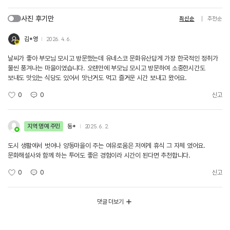
사진 후기만
최신순
추천순
김*영
2026. 4. 6.
날씨가 좋아 부모님 모시고 방문했는데 유네스코 문화유산답게 가장 한국적인 정취가
물씬 풍겨나는 마을이였습니다. 오랜만에 부모님 모시고 방문하여 소중한시간도
보내도 맛있는 식당도 있어서 맛난거도 먹고 즐거운 시간 보내고 왔어요.
0
0
신고
지역 명예 주민
동*
2025. 6. 2.
도시 생활에서 벗어나 양동마을이 주는 여유로움은 저에게 휴식 그 자체 였어요.
문화해설사와 함께 하는 투어도 좋은 경험이라 시간이 된다면 추천합니다.
0
0
신고
댓글 더보기