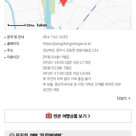
집안에 살고 있는 분들에게 폐가 되지 않도록 배려하면 더욱 좋을 것이다.
250m
문의 및 안내
054-762-2630
홈페이지
https://yangdongvillage.or.kr
주소
경상북도 경주시 강동면 양동마을길 134
이용시간
[하절기(4월~9월)]
09:00~18:00 (입장 마감 17:00)
[동절기(10월~3월)]
09:00~17:00 (입장 마감 16:00)
※ 주인의 허락 없이 가옥 출입 불가
※ 보물, 중요민속자료 등 지정 가옥은 안채를 제외한 외부
공간만 개방
휴일
연중무휴
더보기
주차
가능
지정현황
국가민속문화유산 경주 양동마을 (1984.12.24. 지정)
유네스코 세계유산 등재 경주 양동마을 (2010.07.31. 지정)
연관 여행상품 보기
체험 프로그램
떡메치기 / 약과 만들기 / 전통예절배우기 / 서당체험 등
화장실
있음
모두의 여행 '무장애여행'
입장료
[개인]