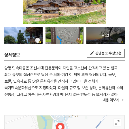
+ 13
관광정보 수정요청
상세정보
양동 민속마을은 조선시대 전통문화와 자연을 고스란히 간직하고 있는 한국
최대 규모의 집성촌으로 월성 손 씨와 여강 이 씨에 의해 형성되었다. 국보,
보물, 민속자료 등 많은 문화유산을 간직하고 있어 마을 전체가
국가민속문화유산으로 지정되었다. 마을의 규모 및 보존 상태, 문화유산의 수와
전통성, 그리고 아름다운 자연환경과 때 묻지 않은 향토성 등 볼거리가 많아
내용
더보기
1993년 영국의 찰스 황태자도 이곳을 방문한 바 있다.
또한 옛 명문대가의 영광스러운 자취와 선조들의 삶이 배어있는 200년 이상 된
고가 54호가 보존되어 있어 조선 중기 이후의 다양하고 특색 있는 우리나라
전통가옥 구조를 한눈에 볼 수 있다. 사전에 마을의 배치와 코스를 파악하고
문화유산의 소재를 확인한 후 답사하는 것이 좋다. 단, 마을을 둘러볼 때는