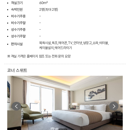
객실크기
60m²
숙박인원
2명(최대 2명)
비수기주중
-
비수기주말
-
성수기주중
-
성수기주말
-
목욕시설,욕조,에어콘,TV,인터넷,냉장고,쇼파,테이블,
편의시설
케이블설치,헤어드라이기
※ 객실 가격은 홈페이지 참조 또는 전화 문의 요망
코너 스위트