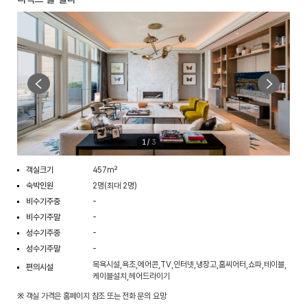
1
/
3
객실크기
457m²
숙박인원
2명(최대 2명)
비수기주중
-
비수기주말
-
성수기주중
-
성수기주말
-
목욕시설,욕조,에어콘,TV,인터넷,냉장고,홈씨어터,쇼파,테이블,
편의시설
케이블설치,헤어드라이기
※ 객실 가격은 홈페이지 참조 또는 전화 문의 요망