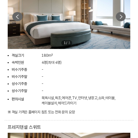
1
/
3
객실크기
180m²
숙박인원
4명(최대 4명)
비수기주중
-
비수기주말
-
성수기주중
-
성수기주말
-
목욕시설,욕조,에어콘,TV,인터넷,냉장고,쇼파,테이블,
편의시설
케이블설치,헤어드라이기
※ 객실 가격은 홈페이지 참조 또는 전화 문의 요망
프레지덴셜 스위트