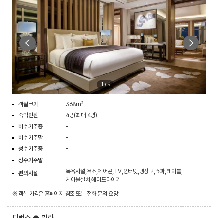
1
/
4
객실크기
368m²
숙박인원
4명(최대 4명)
비수기주중
-
비수기주말
-
성수기주중
-
성수기주말
-
목욕시설,욕조,에어콘,TV,인터넷,냉장고,쇼파,테이블,
편의시설
케이블설치,헤어드라이기
※ 객실 가격은 홈페이지 참조 또는 전화 문의 요망
디럭스 풀 빌라