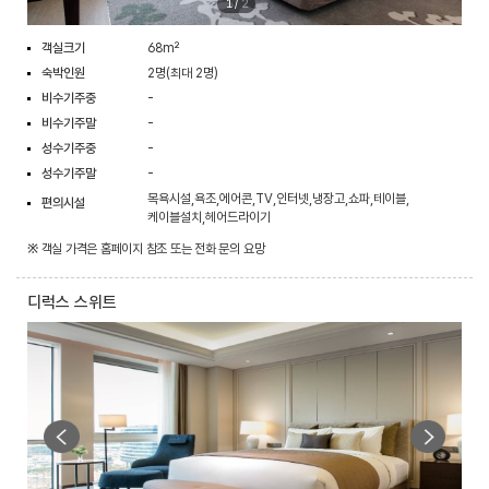
1
/
2
객실크기
68m²
숙박인원
2명(최대 2명)
비수기주중
-
비수기주말
-
성수기주중
-
성수기주말
-
목욕시설,욕조,에어콘,TV,인터넷,냉장고,쇼파,테이블,
편의시설
케이블설치,헤어드라이기
※ 객실 가격은 홈페이지 참조 또는 전화 문의 요망
디럭스 스위트