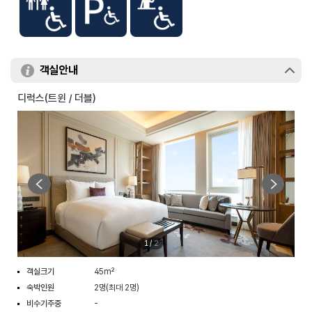
객실안내
디럭스(트윈 / 더블)
1
/
2
객실크기
45m²
숙박인원
2명(최대 2명)
비수기주중
-