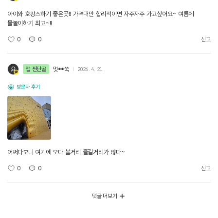
아이와 호캉스하기 좋은곳!! 가격대만 합리적이면 자주자주 가고싶어요~ 여름에
물놀이하기 최고~!!
0
0
신고
앱 찐단골
멋**쑥
2026. 4. 21.
방문자 후기
어쩌다보니 여기에 오다 볼거리 즐길거리가 많다~
0
0
신고
댓글 더보기