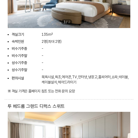
1
/
2
객실크기
135m²
숙박인원
2명(최대 2명)
비수기주중
-
비수기주말
-
성수기주중
-
성수기주말
-
목욕시설,욕조,에어콘,TV,인터넷,냉장고,홈씨어터,쇼파,테이블,
편의시설
케이블설치,헤어드라이기
※ 객실 가격은 홈페이지 참조 또는 전화 문의 요망
투 베드룸 그랜드 디럭스 스위트