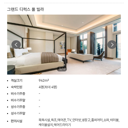
그랜드 디럭스 풀 빌라
1
/
4
객실크기
942m²
숙박인원
4명(최대 4명)
비수기주중
-
비수기주말
-
성수기주중
-
성수기주말
-
목욕시설,욕조,에어콘,TV,인터넷,냉장고,홈씨어터,쇼파,테이블,
편의시설
케이블설치,헤어드라이기