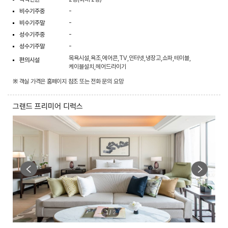
비수기주중
-
비수기주말
-
성수기주중
-
성수기주말
-
목욕시설,욕조,에어콘,TV,인터넷,냉장고,쇼파,테이블,
편의시설
케이블설치,헤어드라이기
※ 객실 가격은 홈페이지 참조 또는 전화 문의 요망
그랜드 프리미어 디럭스
1
/
2