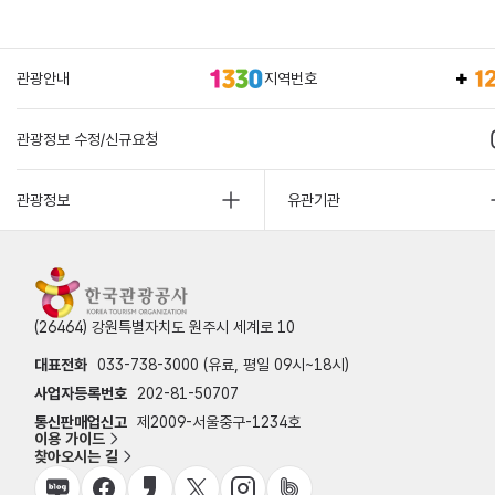
관광안내
지역번호
관광정보 수정/신규요청
관광정보
유관기관
(26464) 강원특별자치도 원주시 세계로 10
대표전화
033-738-3000 (유료, 평일 09시~18시)
사업자등록번호
202-81-50707
통신판매업신고
제2009-서울중구-1234호
이용 가이드
찾아오시는 길