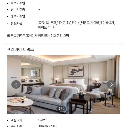
비수기주말
-
성수기주중
-
성수기주말
-
목욕시설,욕조,에어콘,TV,인터넷,냉장고,테이블,케이블설치,
편의시설
헤어드라이기
※ 객실 가격은 홈페이지 참조 또는 전화 문의 요망
프리미어 디럭스
1
/
2
객실크기
54m²
숙박인원
2명(최대 2명)