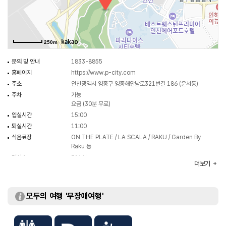
◎ 한류의 매력을 만나는 여행 정보
아이폰14 광고 속 뉴진스가 플래시 세례를 받으며 걸어가던 장소는 영종도의
250m
5성급 호텔, 파라다이스시티다.
문의 및 안내
1833-8855
홈페이지
https://www.p-city.com
주소
인천광역시 영종구 영종해안남로321번길 186 (운서동)
주차
가능
요금 (30분 무료)
입실시간
15:00
퇴실시간
11:00
식음료장
ON THE PLATE / LA SCALA / RAKU / Garden By
Raku 등
객실수
711실
더보기
예약안내
032-729-2000
객실유형
디럭스 트윈 / 프리미어 디럭스 / 코너 스위트 등
부대시설
세미나실 / 비지니스센터 / 휘트니스센터 / 사우나실 /
모두의 여행 '무장애여행'
뷰티시설 / 수영장