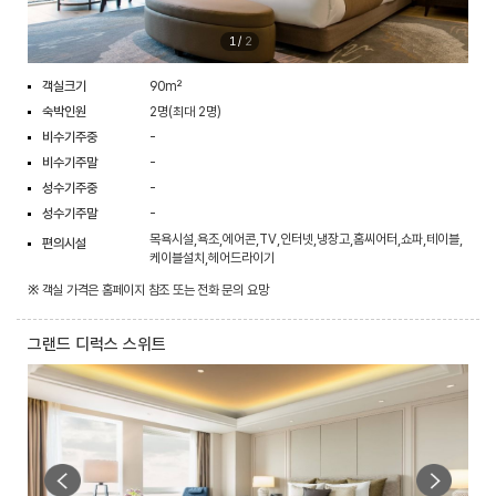
1
/
2
객실크기
90m²
숙박인원
2명(최대 2명)
비수기주중
-
비수기주말
-
성수기주중
-
성수기주말
-
목욕시설,욕조,에어콘,TV,인터넷,냉장고,홈씨어터,쇼파,테이블,
편의시설
케이블설치,헤어드라이기
※ 객실 가격은 홈페이지 참조 또는 전화 문의 요망
그랜드 디럭스 스위트