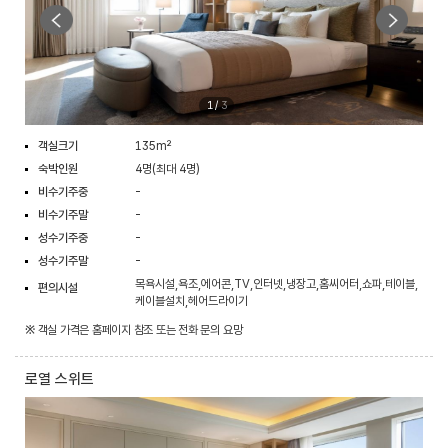
1
/
3
객실크기
135m²
숙박인원
4명(최대 4명)
비수기주중
-
비수기주말
-
성수기주중
-
성수기주말
-
목욕시설,욕조,에어콘,TV,인터넷,냉장고,홈씨어터,쇼파,테이블,
편의시설
케이블설치,헤어드라이기
※ 객실 가격은 홈페이지 참조 또는 전화 문의 요망
로열 스위트