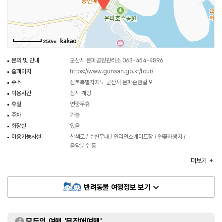
250m
문의 및 안내
군산시 은파공원관리소 063-454-4896
홈페이지
https://www.gunsan.go.kr/tour/
주소
전북특별자치도 군산시 은파순환길 9
이용시간
상시 개방
휴일
연중무휴
주차
가능
화장실
있음
이용가능시설
산책로 / 수변무대 / 인라인스케이트장 / 연꽃자생지 /
음악분수 등
주차요금
무료
더보기
입장료
무료
반려동물 여행정보 보기
모두의 여행 '무장애여행'