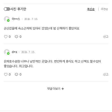
사진 후기만
최신순
추천순
아**스
2026. 7. 15.
군산갔을때 숙소근처에 있어서 갔었는데 밤 산책하기 좋았어요
0
0
신고
d*s
2026. 7. 15.
은파호수공원 너무나 낭만적인 곳입니다. 편안하게 휴식도 하고 산책도 할수있어
좋았습니다. 최고입니다.
0
0
신고
댓글 더보기