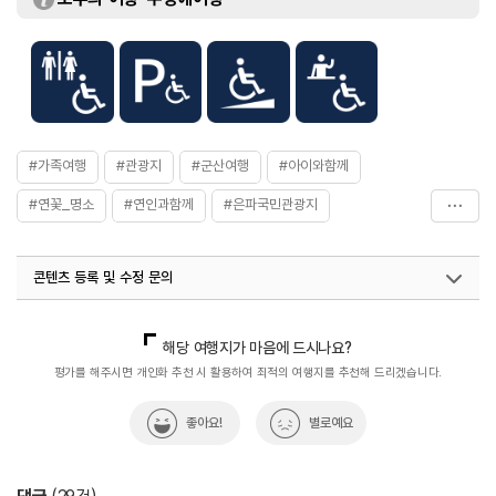
#가족여행
#관광지
#군산여행
#아이와함께
#연꽃_명소
#연인과함께
#은파국민관광지
#은파호수공원
#인생샷
#자연좋은곳
#친구와함께
콘텐츠 등록 및 수정 문의
#휴양여행
#힐링
국내디지털마케팅팀
033-813-3500
열린관광콘텐츠팀(열린관광-모두의여행)
033-738-3425
해당 여행지가 마음에 드시나요?
평가를 해주시면 개인화 추천 시 활용하여 최적의 여행지를 추천해 드리겠습니다.
좋아요!
별로예요