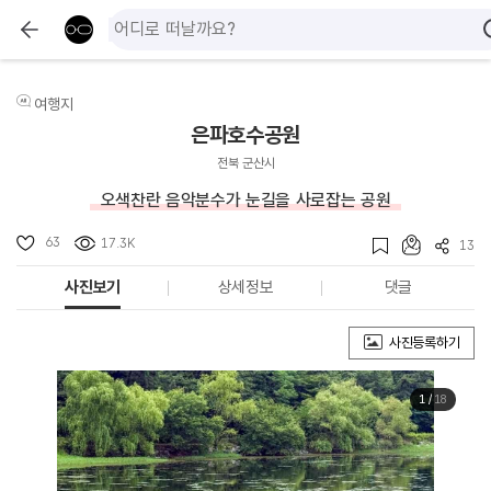
여행지
은파호수공원
전북 군산시
오색찬란 음악분수가 눈길을 사로잡는 공원
63
17.3K
13
사진보기
상세정보
댓글
사진등록하기
1
/
18