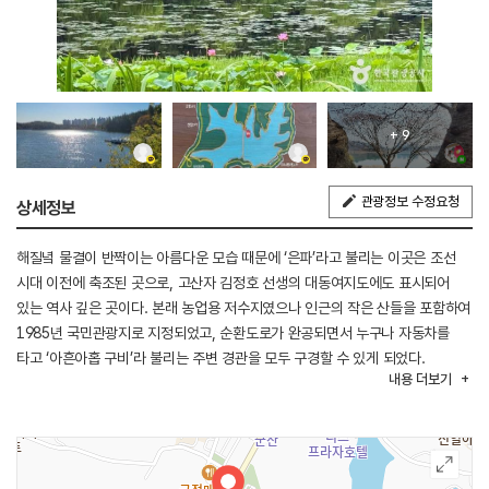
+ 9
관광정보 수정요청
상세정보
해질녘 물결이 반짝이는 아름다운 모습 때문에 ‘은파’라고 불리는 이곳은 조선
시대 이전에 축조된 곳으로, 고산자 김정호 선생의 대동여지도에도 표시되어
있는 역사 깊은 곳이다. 본래 농업용 저수지였으나 인근의 작은 산들을 포함하여
1985년 국민관광지로 지정되었고, 순환도로가 완공되면서 누구나 자동차를
타고 ‘아흔아홉 구비’라 불리는 주변 경관을 모두 구경할 수 있게 되었다.
내용
더보기
물빛다리는 은파저수지에 전해오는 ‘중바우 전설(애기바우·중바우·개바우
설화)’을 형상화하여 자연과 역사문화적 요소를 담은 의미 있는 경관을
재현했다. 은파를 가로지르는 다리 위에서 호수에 비친 자연을 바라보며 여유를
즐길 수 있고, 야간에는 은은한 조명이 어우러져 물과 빛이 조화를 이루는
편안한 휴식처를 제공한다.