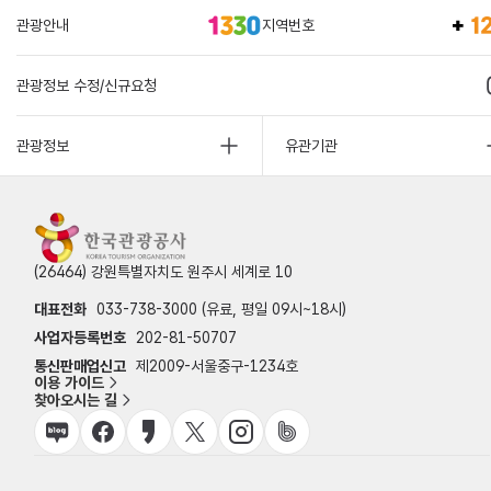
관광안내
지역번호
관광정보 수정/신규요청
관광정보
유관기관
(26464) 강원특별자치도 원주시 세계로 10
대표전화
033-738-3000 (유료, 평일 09시~18시)
사업자등록번호
202-81-50707
통신판매업신고
제2009-서울중구-1234호
이용 가이드
찾아오시는 길