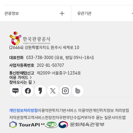
관광정보
유관기관
(26464) 강원특별자치도 원주시 세계로 10
대표전화
033-738-3000 (유료, 평일 09시~18시)
사업자등록번호
202-81-50707
통신판매업신고
제2009-서울중구-1234호
이용 가이드
찾아오시는 길
개인정보처리방침
이용약관
위치기반서비스 이용약관
개인위치정보 처리방침
저작권정책
고객서비스헌장
전자우편무단수집거부
자주 묻는 질문
사이트맵