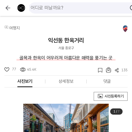
여행지
익선동 한옥거리
서울 종로구
골목과 한옥이 어우러져 아름다운 매력을 풍기는 곳
77
45.4K
135
사진보기
상세정보
댓글
사진등록하기
1
/
7