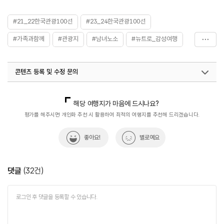
#21_22한국관광100선
#23_24한국관광100선
#가족과함께
#관광지
#남녀노소
#뉴트로_감성여행
#데이트명소
#데이트장소추천
#반려동물
콘텐츠 등록 및 수정 문의
#반려동물동반여행지
#산책하기
#산책하기좋은곳
#서울권반려동물여행지
#수도권
#아이와함께
국내디지털마케팅팀
033-813-3500
지역콘텐츠육성팀(반려동물동반여행)
02-7299-582
해당 여행지가 마음에 드시나요?
#연인과함께
#이색체험
#커플데이트
국내여행진흥팀(한국관광100선)
033-738-3415
평가를 해주시면 개인화 추천 시 활용하여 최적의 여행지를 추천해 드리겠습니다.
#한국관광100선
#휴식공간
#휴식여행
좋아요!
별로예요
댓글
(
32
건)