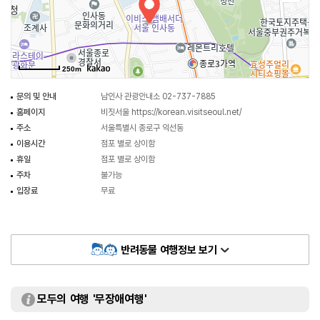
250m
문의 및 안내
남인사 관광안내소 02-737-7885
홈페이지
비짓서울
https://korean.visitseoul.net/
주소
서울특별시 종로구 익선동
이용시간
점포 별로 상이함
휴일
점포 별로 상이함
주차
불가능
입장료
무료
반려동물 여행정보 보기
모두의 여행 '무장애여행'