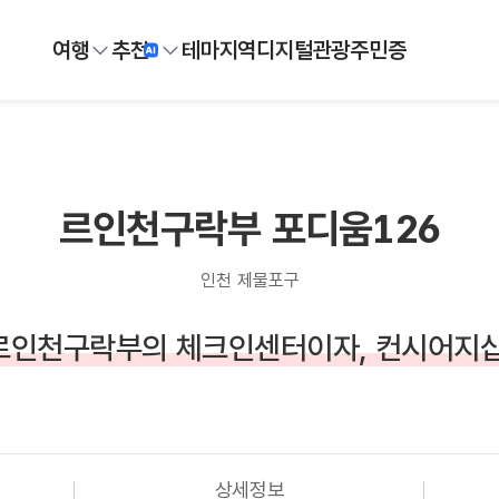
여행
추천
테마
지역
디지털
관광주민증
르인천구락부 포디움126
인천 제물포구
르인천구락부의 체크인센터이자, 컨시어지샵
상세정보