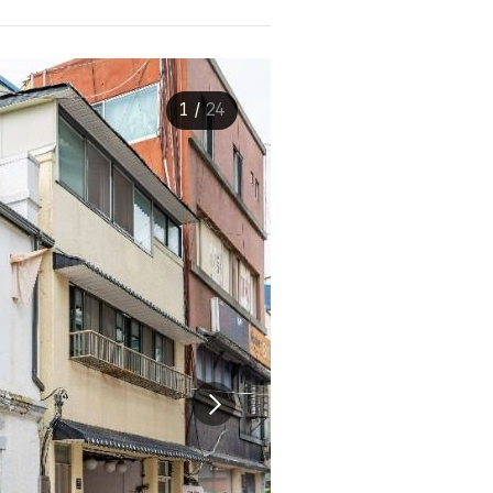
1
/
24