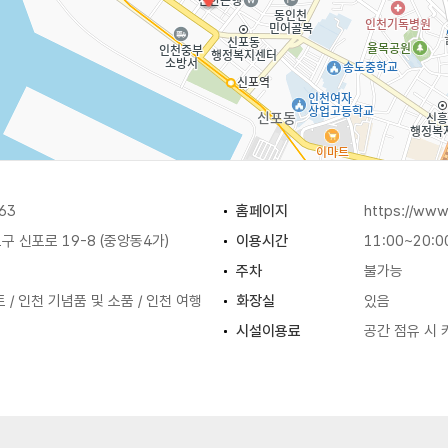
63
홈페이지
https://ww
 신포로 19-8 (중앙동4가)
이용시간
11:00~20:0
주차
불가능
/ 인천 기념품 및 소품 / 인천 여행
화장실
있음
시설이용료
공간 점유 시 