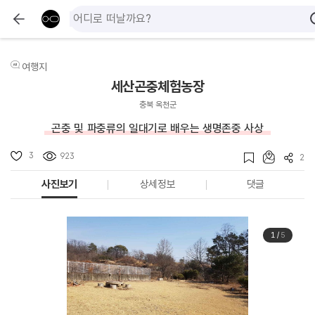
여행지
세산곤충체험농장
충북 옥천군
곤충 및 파충류의 일대기로 배우는 생명존중 사상
3
923
2
사진보기
상세정보
댓글
1
/
5