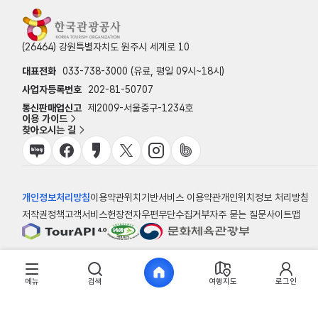
(26464) 강원특별자치도 원주시 세계로 10
대표전화
033-738-3000 (유료, 평일 09시~18시)
사업자등록번호
202-81-50707
통신판매업신고
제2009-서울중구-1234호
이용 가이드
찾아오시는 길
개인정보처리방침
이용약관
위치기반서비스 이용약관
개인위치정보 처리방침
저작권정책
고객서비스헌장
전자우편무단수집거부
자주 묻는 질문
사이트맵
© 한국관광공사
메뉴
검색
여행지도
로그인