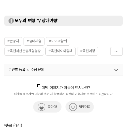
모두의 여행 '무장애여행'
#관광지
#생태체험
#아이와함께
#옥천세산곤충체험농장
#옥천아이와함께
#옥천여행
#옥천체험농장
콘텐츠 등록 및 수정 문의
국내디지털마케팅팀
033-813-3500
해당 여행지가 마음에 드시나요?
평가를 해주시면 개인화 추천 시 활용하여 최적의 여행지를 추천해 드리겠습니다.
좋아요!
별로예요
댓글
(
0
건)