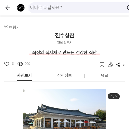
여행지
진수성찬
경북 경주시
최상의 식자재로 만드는 건강한 식단
3
994
3
사진보기
상세정보
댓글
1
/
5