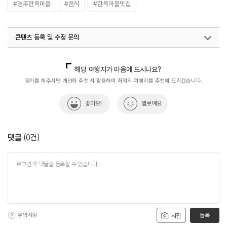
#경주한옥마을
#음식
#한옥마을맛집
콘텐츠 등록 및 수정 문의
국내디지털마케팅팀
033-813-3500
해당 여행지가 마음에 드시나요?
평가를 해주시면 개인화 추천 시 활용하여 최적의 여행지를 추천해 드리겠습니다.
좋아요!
별로예요
댓글
(
0
건)
유의사항
등록
사진