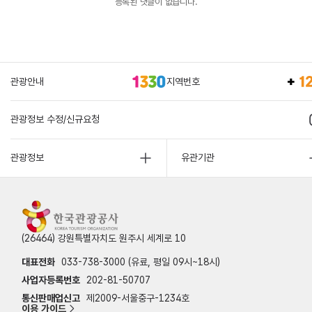
등록된 댓글이 없습니다.
관광안내
지역번호
관광정보 수정/신규요청
관광정보
유관기관
(26464) 강원특별자치도 원주시 세계로 10
대표전화
033-738-3000 (유료, 평일 09시~18시)
사업자등록번호
202-81-50707
통신판매업신고
제2009-서울중구-1234호
이용 가이드