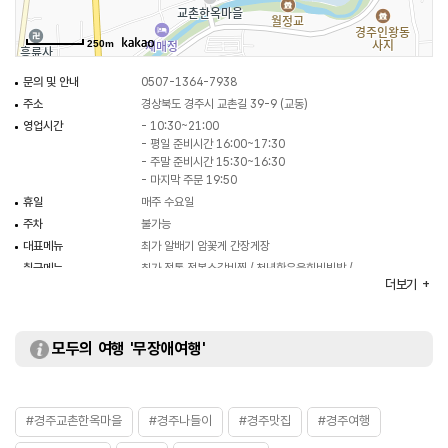
250m
문의 및 안내
0507-1364-7938
주소
경상북도 경주시 교촌길 39-9 (교동)
영업시간
- 10:30~21:00
- 평일 준비시간 16:00~17:30
- 주말 준비시간 15:30~16:30
- 마지막 주문 19:50
휴일
매주 수요일
주차
불가능
대표메뉴
최가 알배기 암꽃게 간장게장
취급메뉴
최가 전통 전복소갈비찜 / 천년한우육회비빔밥 /
더보기
불고기비빔밥 등
화장실
있음
모두의 여행 '무장애여행'
#경주교촌한옥마을
#경주나들이
#경주맛집
#경주여행