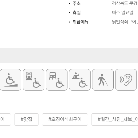
주소
경상북도 문경
휴일
매주 일요일
취급메뉴
닭발석쇠구이 
구이
#맛집
#오징어석쇠구이
#월간_사진_제보_