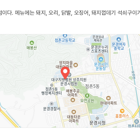
이다. 메뉴에는 돼지, 오리, 닭발, 오징어, 돼지껍데기 석쇠구이가