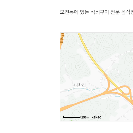
모전동에 있는 석쇠구이 전문 음식점
250m