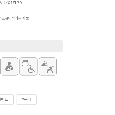
시 매봉1길 70
/ 오징어석쇠구이 등
이벤트
#음식