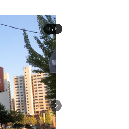
1
/
5