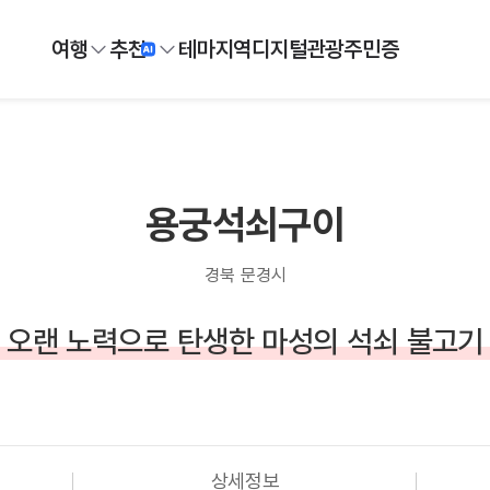
여행
추천
테마
지역
디지털
관광주민증
용궁석쇠구이
경북 문경시
오랜 노력으로 탄생한 마성의 석쇠 불고기
상세정보