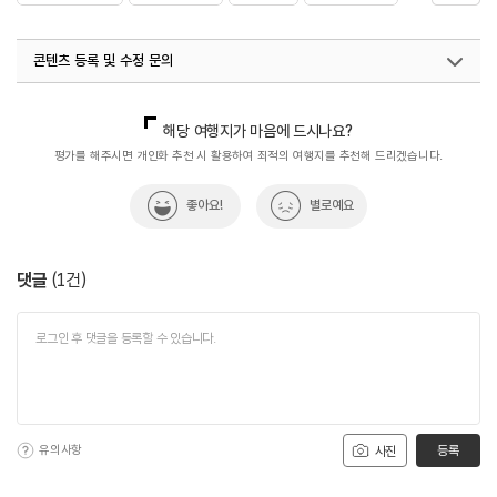
#역사여행
#역사유적
#역사유적지
#역사탐방
콘텐츠 등록 및 수정 문의
#역사탐험
국내디지털마케팅팀
033-813-3500
해당 여행지가 마음에 드시나요?
평가를 해주시면 개인화 추천 시 활용하여 최적의 여행지를 추천해 드리겠습니다.
좋아요!
별로예요
댓글
(
1
건)
유의사항
등록
사진