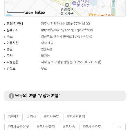
계통을 알 수 없으나 고려 전기에 나타나는 둘레돌을 갖춘 네모무덤의 선구적
모습으로 평가된다.
250m
문의 및 안내
경주시 관광안내소 054-779-6100
홈페이지
https://www.gyeongju.go.kr/tour/
주소
경상북도 경주시 불국로 15-5 (구정동)
이용시간
상시 개방
휴일
연중무휴
주차
불가능
지정현황
사적 경주 구정동 방형분 (1963.01.21. 지정)
입장료
무료
모두의 여행 '무장애여행'
#관광지
#역사
#역사공부
#역사관광지
#역사를품은곳
#역사문화재
#역사속
#역사속으로