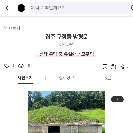
여행지
경주 구정동 방형분
경북 경주시
신라 무덤 중 유일한 네모무덤
3
1.5K
3
사진보기
상세정보
댓글
1
/
5