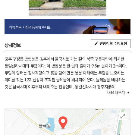
직접 찍은 사진을 등록해 주세요.
관광정보 수정요청
상세정보
경주 구정동 방형분은 경주에서 불국사로 가는 길의 북쪽 구릉자락에 위치한
통일신라시대의 무덤이다. 이 방형분은 한 변의 길이가 9.5m 높이가 2m이다.
무덤의 형태는 정사각형이고 흙을 덮어 만든 봉분 아래에는 무덤을 보호하는
의미를 갖는 12지신상이 조각된 둘레돌이 배치되어 있다. 둘레돌을 배치하는
것은 삼국시대 이후부터 내려오는 전통인데, 통일신라시대 경주지방의
내용
더보기
왕릉에서는 12지신상을 조각한 둘레돌을 흔히 볼 수 있다. 무덤 내부에는
봉분의 남쪽으로 치우쳐 직사각형의 상자형으로 축조된 굴식돌방무덤
(횡혈식석실분)이 있다. 시체를 모신 널방(현실)의 동쪽 벽에는 널길(연도)이 나
있다. 유물로는 금동관장신구·은제띠고리·은제행엽 등이 출토되었다. 둘레돌의
배치, 돌널(석관)의 사용, 12지신상의 조각 수법 양식으로 미루어 통일신라
말기의 최고 귀족층 무덤으로 생각된다. 신라 무덤 중 유일한 네모무덤으로, 그