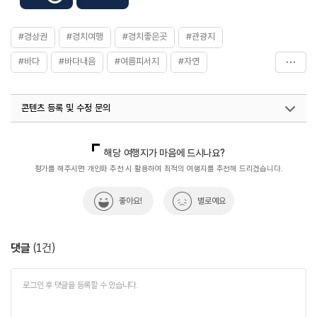
#경상권
#경치여행
#경치좋은곳
#관광지
#바다
#바다내음
#여름피서지
#자연
#자연여행
#자연풍경
#자연환경
#전촌솔밭해변
콘텐츠 등록 및 수정 문의
국내디지털마케팅팀
033-813-3500
열린관광콘텐츠팀(열린관광-모두의여행)
033-738-3425
해당 여행지가 마음에 드시나요?
평가를 해주시면 개인화 추천 시 활용하여 최적의 여행지를 추천해 드리겠습니다.
좋아요!
별로예요
댓글
(
1
건)