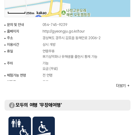
250m
문의 및 안내
054-745-9239
홈페이지
http://gyeongju.go.kr/tour
주소
경상북도 경주시 감포읍 동해안로 2006-2
이용시간
상시 개방
휴일
연중무휴
※기상악화나 유해생물 출현시 통제 가능
주차
가능
요금 (무료)
체험가능 연령
전 연령
입장료
무료
더보기
모두의 여행 '무장애여행'