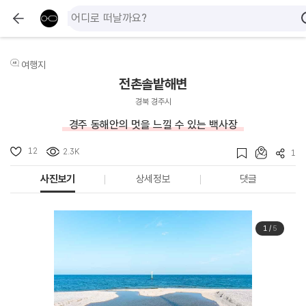
여행지
전촌솔밭해변
경북 경주시
경주 동해안의 멋을 느낄 수 있는 백사장
12
2.3K
1
사진보기
상세정보
댓글
1
/
5