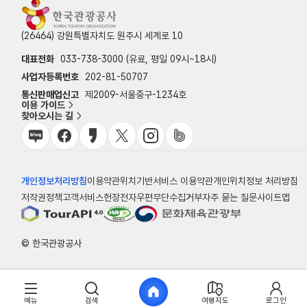
(26464) 강원특별자치도 원주시 세계로 10
대표전화
033-738-3000 (유료, 평일 09시~18시)
사업자등록번호
202-81-50707
통신판매업신고
제2009-서울중구-1234호
이용 가이드
찾아오시는 길
개인정보처리방침
이용약관
위치기반서비스 이용약관
개인위치정보 처리방침
저작권정책
고객서비스헌장
전자우편무단수집거부
자주 묻는 질문
사이트맵
© 한국관광공사
메뉴
검색
여행지도
로그인