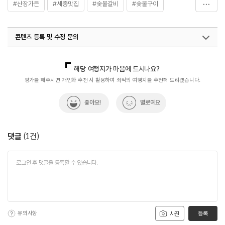
동치미메밀국수 등
#산장가든
#세종맛집
#숯불갈비
#숯불구이
화장실
있음
#월간_사진_제보_이벤트
#음식
#음식점
콘텐츠 등록 및 수정 문의
국내디지털마케팅팀
033-813-3500
해당 여행지가 마음에 드시나요?
평가를 해주시면 개인화 추천 시 활용하여 최적의 여행지를 추천해 드리겠습니다.
좋아요!
별로예요
댓글
(
1
건)
유의사항
등록
사진