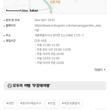
250m
문의 및 안내
044-867-3333
홈페이지
https://www.instagram.com/sanjanggarden_sejo
ng/
주소
세종특별자치시 연서면 도신고복로 1131-7
영업시간
[1층 식당]
- 주중 11:00~21:00
- 주중 준비 시간 15:00~16:00
- 주중 마지막 주문 20:00
- 주말 10:30~21:00
- 주말 마지막 주문 20:00
[2층 식당]
더보기
- 주중 11:30~14:00
- 주중 마지막 주문 13:00
-주말 11:00~20:00
모두의 여행 '무장애여행'
- 주말 마지막 주문 19:00
휴일
연중무휴
주차
가능
대표메뉴
원조숯불갈비
#냉면
#동치미메밀국수
#맛집
#매운숯불갈비
취급메뉴
숯불수제떡갈비 / 매운숯불갈비 / 들깨수제비 / 비빔냉면 /