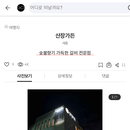
여행지
산장가든
세종
숯불향기 가득한 갈비 전문점
6
4K
11
사진보기
상세정보
댓글
1
/
9