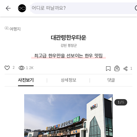
여행지
대관령한우타운
강원 평창군
최고급 한우만을 선보이는 한우 맛집
2
1.2K
1
사진보기
상세정보
댓글
1
/
5