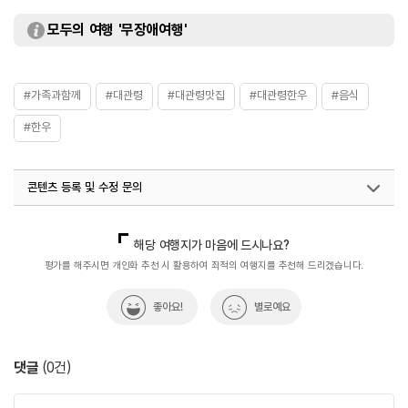
모두의 여행 '무장애여행'
#가족과함께
#대관령
#대관령맛집
#대관령한우
#음식
#한우
콘텐츠 등록 및 수정 문의
국내디지털마케팅팀
033-813-3500
해당 여행지가 마음에 드시나요?
평가를 해주시면 개인화 추천 시 활용하여 최적의 여행지를 추천해 드리겠습니다.
좋아요!
별로예요
댓글
(
0
건)