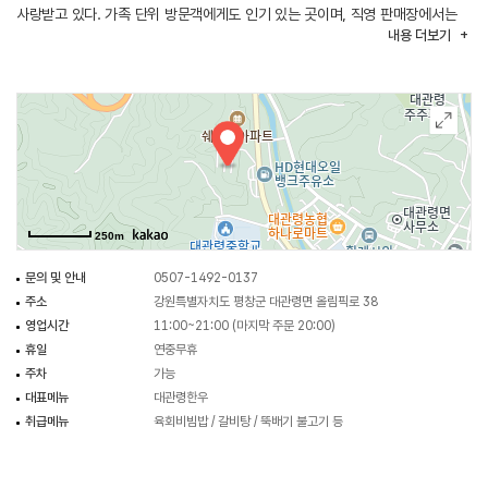
사랑받고 있다. 가족 단위 방문객에게도 인기 있는 곳이며, 직영 판매장에서는
내용
더보기
합리적인 가격으로 한우를 구입할 수도 있다.
250m
문의 및 안내
0507-1492-0137
주소
강원특별자치도 평창군 대관령면 올림픽로 38
영업시간
11:00~21:00 (마지막 주문 20:00)
휴일
연중무휴
주차
가능
대표메뉴
대관령한우
취급메뉴
육회비빔밥 / 갈비탕 / 뚝배기 불고기 등