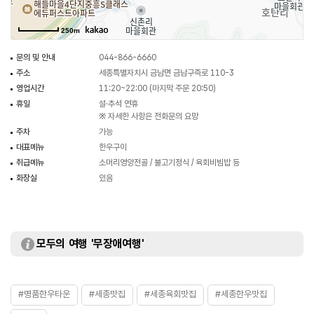
250m
문의 및 안내
044-866-6660
주소
세종특별자치시 금남면 금남구즉로 110-3
영업시간
11:20~22:00 (마지막 주문 20:50)
휴일
설·추석 연휴
※ 자세한 사항은 전화문의 요망
주차
가능
대표메뉴
한우구이
취급메뉴
소머리영양전골 / 불고기정식 / 육회비빔밥 등
화장실
있음
모두의 여행 '무장애여행'
#명품한우타운
#세종맛집
#세종육회맛집
#세종한우맛집