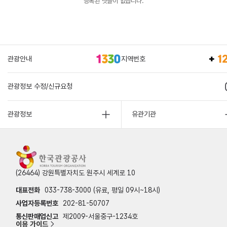
등록된 댓글이 없습니다.
관광안내
지역번호
관광정보 수정/신규요청
관광정보
유관기관
(26464) 강원특별자치도 원주시 세계로 10
대표전화
033-738-3000 (유료, 평일 09시~18시)
사업자등록번호
202-81-50707
통신판매업신고
제2009-서울중구-1234호
이용 가이드