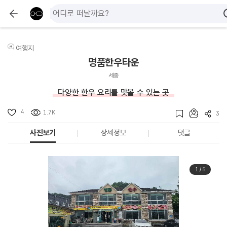
여행지
명품한우타운
세종
다양한 한우 요리를 맛볼 수 있는 곳
4
1.7K
3
사진보기
상세정보
댓글
1
/
5