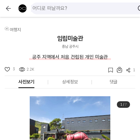
여행지
임립미술관
충남 공주시
공주 지역에서 처음 건립된 개인 미술관
3
2.2K
1
사진보기
상세정보
댓글
1
/
7