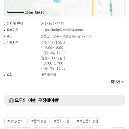
(봉곡소류지)가 있다. 주변에는 계룡산국립공원 갑사지구, 성화산, 계룡저수지
등이 있어 연계하여 관광할 수 있다.
250m
문의 및 안내
041-856-7749
홈페이지
https://limlip3.cafe24.com/
주소
충청남도 공주시 계룡면 봉곡길 77-13
이용시간
[하절기(3~10월)]
- 10:00~18:00
- 입장 마감 17:00
[동절기(11~2월)]
- 10:00~17:00
- 입장 마감 16:00
휴일
매주 월요일
※ 공휴일과 특별행사기간에는 월요일 개관
더보기
주차
가능 (소형 30대)
주차 요금
무료
이용요금
[개인]
모두의 여행 '무장애여행'
- 성인 10,000원
- 청소년, 유아, 장애인, 군인 5,000원
- 만 3세 이하, 중증장애인, 만 70세 이상 노인 3,000원
[단체 (20인 이상)]
#공연/전시
#문화공간
#문화시설
#복합문화공간
- 성인 9,000원