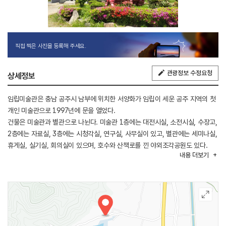
직접 찍은 사진을 등록해 주세요.
관광정보 수정요청
상세정보
임립미술관은 충남 공주시 남부에 위치한 서양화가 임립이 세운 공주 지역의 첫
개인 미술관으로 1997년에 문을 열었다.
건물은 미술관과 별관으로 나뉜다. 미술관 1층에는 대전시실, 소전시실, 수장고,
2층에는 자료실, 3층에는 시청각실, 연구실, 사무실이 있고, 별관에는 세미나실,
휴게실, 실기실, 회의실이 있으며, 호수와 산책로를 낀 야외조각공원도 있다.
내용
더보기
임립의 작품과 소장품이 전시되어 있는 전시실에서 각종 초대전과 기획전을
열며, 어린이와 청소년, 일반인을 대상으로 미술 실기대회 및 이론강좌,
문화강좌 등을 실시한다. 그리고 매년 공주국제미술제를 개최한다.
이곳은 경치가 아름답고 펜션도 있어 M.T와 가족 나들이 장소로도 이용되고
있으며 어린이 소풍 및 야외 학습체험장이 마련되어 호응을 얻고 있다. 미술관
입구에서부터 마당 곳곳에 조각들이 전시되어 있고 뒤편으로는 호수