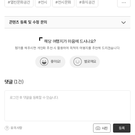
- 청소년, 유아, 장애인, 군인 4,000원
#열린문화공간
#전시
#전시문화
#휴식공간
체험프로그램
도예체험 / 그리기 꾸미기 체험
#휴식하기좋은곳
#힐링
전시연계 미술 체험
콘텐츠 등록 및 수정 문의
국내디지털마케팅팀
033-813-3500
해당 여행지가 마음에 드시나요?
평가를 해주시면 개인화 추천 시 활용하여 최적의 여행지를 추천해 드리겠습니다.
좋아요!
별로예요
댓글
(
1
건)
유의사항
등록
사진