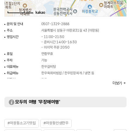
250m
문의 및 안내
0507-1329-2888
주소
서울특별시 성동구 마장로31길 43 (마장동)
영업시간
- 11:00~21:50
- 준비시간 14:00~16:30
- 마지막 주문 20:50
휴일
연중무휴
주차
가능
대표메뉴
한우갈비탕
취급메뉴
한우육회비빔밥 / 한우된장찌개 / 냉면 등
화장실
있음
더보기
모두의 여행 '무장애여행'
#마장동소고기맛집
#마장동인생한우