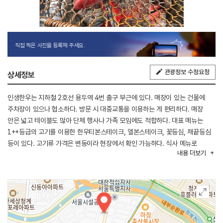
직접 찍은 사진을 등록해 주세요.
관광정보 수정요청
상세정보
인생한우는 지하철 2호선 용두역 4번 출구 부근에 있다. 매장이 있는 건물에
주차장이 있으나 협소하다. 방문 시 대중교통을 이용하는 게 편리하다. 매장
안은 넓고 테이블도 많아 단체 행사나 가족 모임에도 적합하다. 대표 메뉴는
1++등급의 고기를 이용한 한우티본스테이크, 엘본스테이크, 꽃등심, 채끝등심
등이 있다. 고기류 가격은 변동이라 현장에서 확인 가능하다. 식사 메뉴로
내용
더보기
한우육회, 갈비탕, 육개장, 냉면 등이 있다. 주변에 남산 서울타워, 왕십리
곱창거리, 청량리 통닭골목, 신당동 떡볶이타운 등이 있어 연계 관광을 할 수
있다.