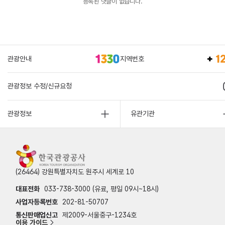
등록된 댓글이 없습니다.
관광안내
지역번호
관광정보 수정/신규요청
관광정보
유관기관
(26464) 강원특별자치도 원주시 세계로 10
대표전화
033-738-3000 (유료, 평일 09시~18시)
사업자등록번호
202-81-50707
통신판매업신고
제2009-서울중구-1234호
이용 가이드