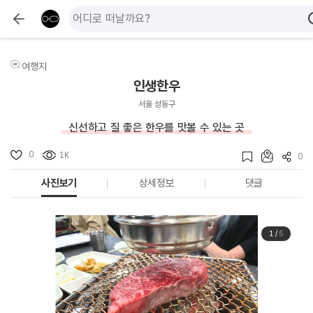
여행지
인생한우
서울 성동구
신선하고 질 좋은 한우를 맛볼 수 있는 곳
0
1K
0
사진보기
상세정보
댓글
1
/
5