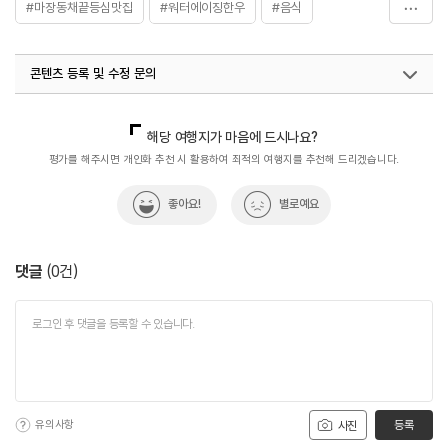
#마장동채끝등심맛집
#워터에이징한우
#음식
#인생한우
#한우
콘텐츠 등록 및 수정 문의
국내디지털마케팅팀
033-813-3500
해당 여행지가 마음에 드시나요?
평가를 해주시면 개인화 추천 시 활용하여 최적의 여행지를 추천해 드리겠습니다.
좋아요!
별로예요
댓글
(
0
건)
유의사항
등록
사진