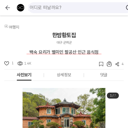
여행지
한밤황토집
대구 군위군
백숙 요리가 별미인 팔공산 인근 음식점
1
1.4K
4
사진보기
상세정보
댓글
1
/
7