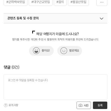
#군위백숙맛집
#대구근교맛집
#음식
#팔공산맛집
#팔공산맛집
#한밤황토집
콘텐츠 등록 및 수정 문의
국내디지털마케팅팀
033-813-3500
해당 여행지가 마음에 드시나요?
평가를 해주시면 개인화 추천 시 활용하여 최적의 여행지를 추천해 드리겠습니다.
좋아요!
별로예요
댓글
(
0
건)
유의사항
등록
사진