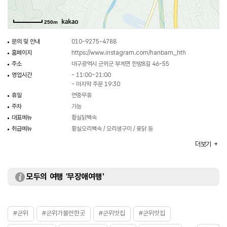
250m
문의 및 안내
010-9275-4788
홈페이지
https://www.instagram.com/hanbam_hth
주소
대구광역시 군위군 부계면 한밤8길 46-55
영업시간
- 11:00~21:00
- 마지막 주문 19:30
휴일
연중무휴
주차
가능
대표메뉴
황실닭백숙
취급메뉴
황실오리백숙 / 오리생구이 / 옻닭 등
화장실
있음
더보기
모두의 여행 '무장애여행'
#군위
#군위가볼만한곳
#군위맛집
#군위맛집