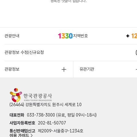
등록된 댓글이 없습니다.
관광안내
지역번호
관광정보 수정/신규요청
관광정보
유관기관
(26464) 강원특별자치도 원주시 세계로 10
대표전화
033-738-3000 (유료, 평일 09시~18시)
사업자등록번호
202-81-50707
통신판매업신고
제2009-서울중구-1234호
이용 가이드