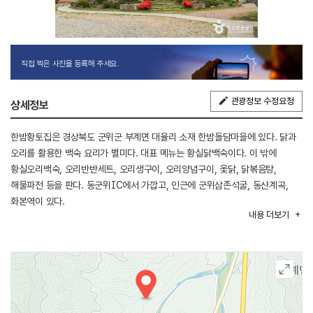
직접 찍은 사진을 등록해 주세요.
관광정보 수정요청
상세정보
한밤황토집은 경상북도 군위군 부계면 대율리 소재 한밤돌담마을에 있다. 닭과
오리를 활용한 백숙 요리가 별미다. 대표 메뉴는 황실닭백숙이다. 이 밖에
황실오리백숙, 오리반반세트, 오리생구이, 오리양념구이, 옻닭, 닭볶음탕,
해물파전 등을 판다. 동군위IC에서 가깝고, 인근에 군위삼존석굴, 동산계곡,
화본역이 있다.
내용
더보기