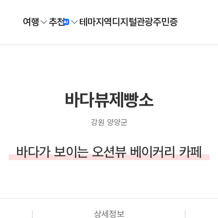
여행
추천
테마
지역
디지털
관광주민증
바다뷰제빵소
강원 양양군
바다가 보이는 오션뷰 베이커리 카페
상세정보