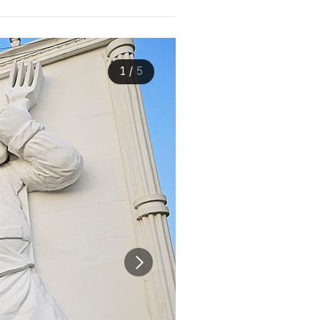
1
/
5