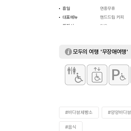
휴일
연중무휴
대표메뉴
핸드드립 커피
화장실
있음
모두의 여행 '무장애여행'
#바다뷰제빵소
#양양바다
#음식