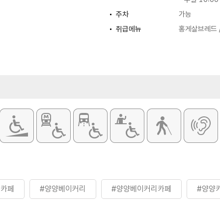
주차
가능
취급메뉴
홍게살브레드 /
뷰카페
#양양베이커리
#양양베이커리카페
#양양