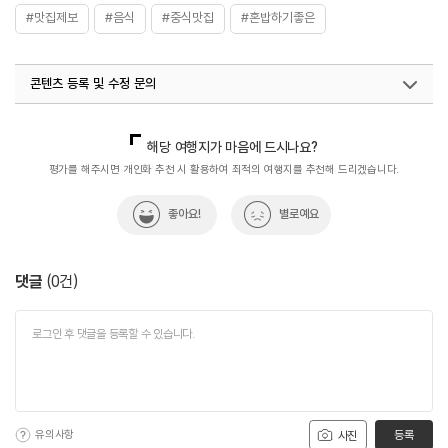
#맛집제보
#음식
#중식맛집
#혼밥하기좋은
콘텐츠 등록 및 수정 문의
국내디지털마케팅팀
033-813-3500
해당 여행지가 마음에 드시나요?
평가를 해주시면 개인화 추천 시 활용하여 최적의 여행지를 추천해 드리겠습니다.
좋아요!
별로예요
댓글
(
0
건)
유의사항
등록
사진