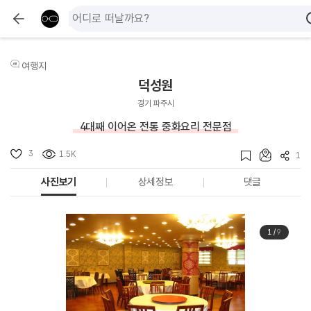
여행지
덕성원
경기 파주시
4대째 이어온 전통 중화요리 전문점
3
1.5K
1
사진보기
상세정보
댓글
1
/
9