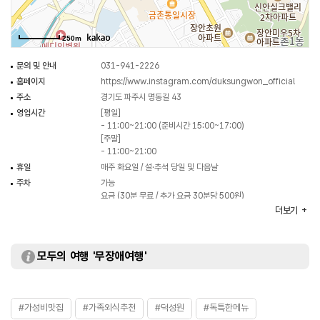
250m
문의 및 안내
031-941-2226
홈페이지
https://www.instagram.com/duksungwon_official
주소
경기도 파주시 명동길 43
영업시간
[평일]
- 11:00~21:00 (준비시간 15:00~17:00)
[주말]
- 11:00~21:00
휴일
매주 화요일 / 설·추석 당일 및 다음날
주차
가능
요금 (30분 무료 / 추가 요금 30분당 500원)
더보기
대표메뉴
짜장면
취급메뉴
짬뽕 / 간짜장 / 우동 / 사천짜장 / 삼선짬뽕 등
화장실
있음
모두의 여행 '무장애여행'
#가성비맛집
#가족외식추천
#덕성원
#독특한메뉴