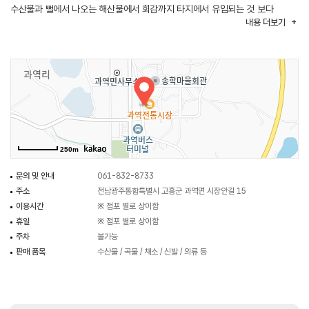
수산물과 뻘에서 나오는 해산물에서 회감까지 타지에서 유입되는 것 보다
내용
더보기
싱싱한 수산물을 구입할 수 있다. 과역면에는 고흥 음식 특화거리로 과역
삼겹살백반 커피거리가 있으며 백종원의 삼대천왕에 출연한 과역 기사님 식당이
있다.
250m
문의 및 안내
061-832-8733
주소
전남광주통합특별시 고흥군 과역면 시장안길 15
이용시간
※ 점포 별로 상이함
휴일
※ 점포 별로 상이함
주차
불가능
판매 품목
수산물 / 곡물 / 채소 / 신발 / 의류 등