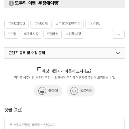
모두의 여행 '무장애여행'
#가족과함께
#가족여행
#고흥가볼만한곳
#사계절
#쇼핑
#재래시장
#전라권
#전통시장
#전통시장투어
콘텐츠 등록 및 수정 문의
국내디지털마케팅팀
033-813-3500
해당 여행지가 마음에 드시나요?
평가를 해주시면 개인화 추천 시 활용하여 최적의 여행지를 추천해 드리겠습니다.
좋아요!
별로예요
댓글
(
0
건)