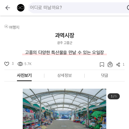
여행지
과역시장
광주 고흥군
고흥의 다양한 특산물을 만날 수 있는 오일장
3
5.7K
1
사진보기
상세정보
댓글
1
/
5