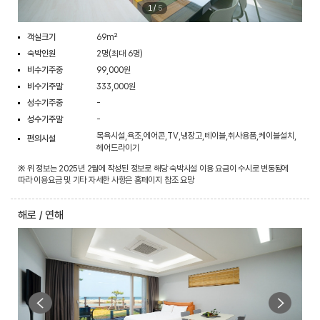
1
/
5
객실크기
69m²
숙박인원
2명(최대 6명)
비수기주중
99,000원
비수기주말
333,000원
성수기주중
-
성수기주말
-
목욕시설,욕조,에어콘,TV,냉장고,테이블,취사용품,케이블설치,
편의시설
헤어드라이기
※ 위 정보는 2025년 2월에 작성된 정보로 해당 숙박시설 이용 요금이 수시로 변동됨에
따라 이용요금 및 기타 자세한 사항은 홈페이지 참조 요망
해로 / 연해