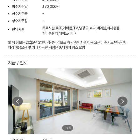
비수기주말
390,000원
성수기주중
-
성수기주말
-
목욕시설,욕조,에어콘,TV,냉장고,쇼파,테이블,취사용품,
편의시설
케이블설치,헤어드라이기
※ 위 정보는 2025년 2월에 작성된 정보로 해당 숙박시설 이용 요금이 수시로 변동됨에
따라 이용요금 및 기타 자세한 사항은 홈페이지 참조 요망
지금 / 일로
1
/
5