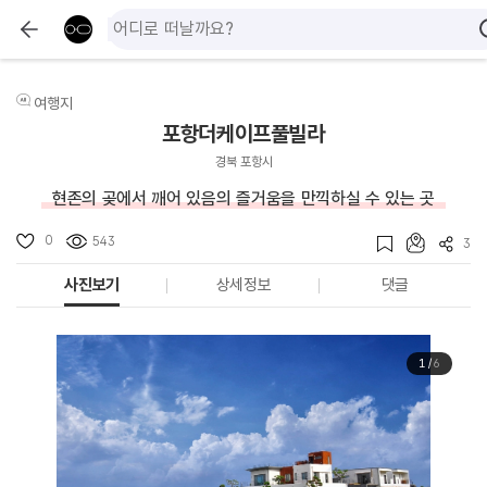
여행지
포항더케이프풀빌라
경북 포항시
현존의 곶에서 깨어 있음의 즐거움을 만끽하실 수 있는 곳
0
543
3
사진보기
상세정보
댓글
1
/
6