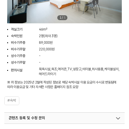
1
/
5
객실크기
46m²
숙박인원
2명(최대 3명)
비수기주중
89,000원
비수기주말
220,000원
성수기주중
-
성수기주말
-
목욕시설,욕조,에어콘,TV,냉장고,테이블,취사용품,케이블설치,
편의시설
헤어드라이기
※ 위 정보는 2025년 2월에 작성된 정보로 해당 숙박시설 이용 요금이 수시로 변동됨에
따라 이용요금 및 기타 자세한 사항은 홈페이지 참조 요망
#숙박
콘텐츠 등록 및 수정 문의