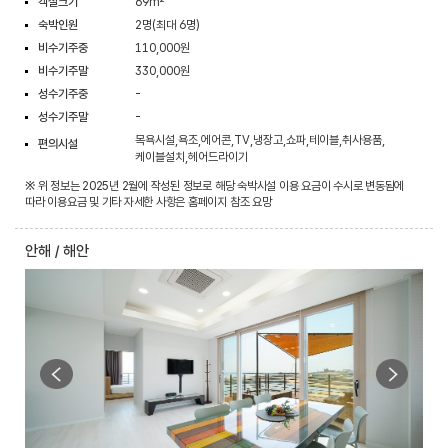
객실크기
69m²
숙박인원
2명(최대 6명)
비수기주중
110,000원
비수기주말
330,000원
성수기주중
-
성수기주말
-
목욕시설,욕조,에어콘,TV,냉장고,쇼파,테이블,취사용품,
편의시설
케이블설치,헤어드라이기
※ 위 정보는 2025년 2월에 작성된 정보로 해당 숙박시설 이용 요금이 수시로 변동됨에
따라 이용요금 및 기타 자세한 사항은 홈페이지 참조 요망
안해 / 해안