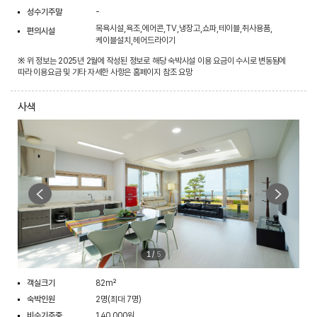
성수기주말
-
목욕시설,욕조,에어콘,TV,냉장고,쇼파,테이블,취사용품,
편의시설
케이블설치,헤어드라이기
※ 위 정보는 2025년 2월에 작성된 정보로 해당 숙박시설 이용 요금이 수시로 변동됨에
따라 이용요금 및 기타 자세한 사항은 홈페이지 참조 요망
사색
1
/
5
객실크기
82m²
숙박인원
2명(최대 7명)
비수기주중
140,000원