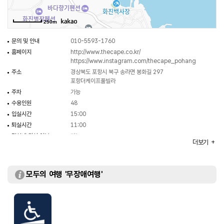
250m
문의 및 안내
010-5593-1760
홈페이지
http://www.thecape.co.kr/
https://www.instagram.com/thecape_pohang
주소
경상북도 포항시 북구 송라면 봉화길 297
포항더케이프풀빌라
주차
가능
수용인원
48
입실시간
15:00
퇴실시간
11:00
객실내 취사 여부
가능
더보기
객실수
8실
부대시설
카페 / 노천탕
모두의 여행 '무장애여행'