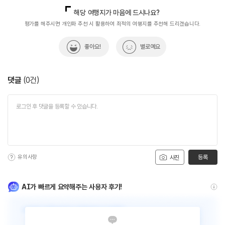
국내디지털마케팅팀
033-813-3500
열린관광콘텐츠팀(열린관광-모두의여행)
033-738-3425
해당 여행지가 마음에 드시나요?
평가를 해주시면 개인화 추천 시 활용하여 최적의 여행지를 추천해 드리겠습니다.
좋아요!
별로예요
댓글
(
0
건)
유의사항
등록
사진
AI가 빠르게 요약해주는 사용자 후기!