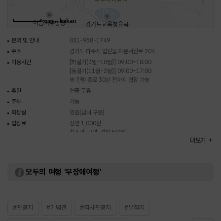
사우에는 이이를 주벽으로 하여 좌우에 김장생과 박세채의 위패가 봉안되어
있다. 서원은 경기도 기념물로 지정되었고, 묘정비는 경기도 유형문화재로
250m
지정되었다. 자운서당 주변은 파주의 단풍을 가장 먼저 알리는 곳으로 단풍
나들이 명소로 알려져 있다. 특히 율곡 기념관 앞 울긋불긋한 단풍나무 길이
문의 및 안내
031-958-1749
유명하여 많은 관광객이 사진 명소로 즐겨 찾고 있다.
주소
경기도 파주시 법원읍 자운서원로 204
이용시간
[하절기(3월~10월)] 09:00~18:00
[동절기(11월~2월)] 09:00~17:00
※ 관람 종료 30분 전까지 입장 가능
휴일
연중 무휴
주차
가능
화장실
있음(남녀 구분)
입장료
성인 1,000원
청소년, 군인, 경찰 500원
더보기
※ 무료 : 6세 미만, 65세 이상, 국가유공자, 장애인
모두의 여행 '무장애여행'
#관광지
#기념관
#역사관광지
#유적지