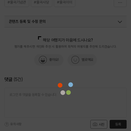
#율곡기념관
#율곡사당
#율곡이이
#율곡이이유적지
#자운서원
#파주시
콘텐츠 등록 및 수정 문의
#파주이이유적
국내디지털마케팅팀
033-813-3500
해당 여행지가 마음에 드시나요?
평가를 해주시면 개인화 추천 시 활용하여 최적의 여행지를 추천해 드리겠습니다.
좋아요!
별로예요
댓글
(
5
건)
유의사항
등록
사진