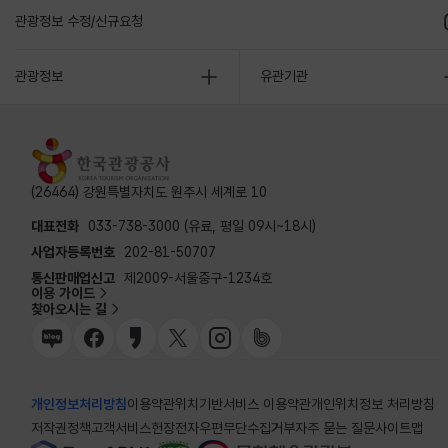
관광정보 수정/신규요청
관광정보
유관기관
(26464) 강원특별자치도 원주시 세계로 10
대표전화
033-738-3000 (유료, 평일 09시~18시)
사업자등록번호
202-81-50707
통신판매업신고
제2009-서울중구-1234호
이용 가이드
찾아오시는 길
개인정보처리방침
이용약관
위치기반서비스 이용약관
개인위치정보 처리방침
저작권정책
고객서비스헌장
전자우편무단수집거부
자주 묻는 질문
사이트맵