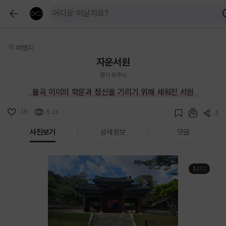
여행지
자운서원
경기 파주시
율곡 이이의 학문과 정신을 기리기 위해 세워진 서원
18
5.1K
3
사진보기
상세정보
댓글
1
/
11