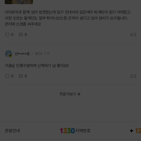
이이유적과 함께 있어 방문했는데 입구 안내석의 검은색이 퇴색되어 읽기 어려웠고
서원 오르는 돌계단도 일부 튀어나오는등 간격이 생기고 있어 정비가 요구됩니다.
관리에 신경좀 써주세요
0
0
신고
산****로
2024. 7. 9.
가을날 단풍구경하며 산책하기 넘 좋아요!!
0
0
신고
댓글 더보기
관광안내
지역번호