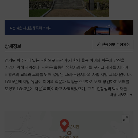
직접 찍은 사진을 등록해 주세요.
관광정보 수정요청
상세정보
경기도 파주시에 있는 서원으로 조선 후기 학자 율곡 이이의 학문과 정신을
기리기 위해 세워졌다. 서원은 훌륭한 유학자의 위패를 모시고 제사를 지내며
지방민의 교육과 교화를 위해 설립된 고려·조선시대의 사립 지방 교육기관이다.
1615년에 지방 유림이 이이의 학문과 덕행을 추모하기 위해 창건하여 위패를
모셨고 1650년에 자운[紫雲]이라고 사액되었으며, 그 뒤 김장생과 박세채를
내용
더보기
추가 배향하여 선현배향과 지방 교육을 담당하여 왔다.
1868년에 대원군의 서원철폐령으로 훼철되었다가 1969년에 지방 유림의
기금과 국비 보조로 복원하고 후에 보수하였다.
경내의 건물로는 팔작지붕으로 된 6칸의 사우, 신문, 동서 협문 등이 있으며,
담장 밖에는 묘정비가 세워져 있다. 서원의 좌측 능선에는 이이와 양친의 묘소가
있고, 근처에 경기도 교육위원회에서 설립한 율곡 교육원이 있다.