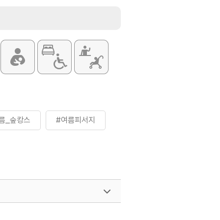
름_숲캉스
#여름피서지