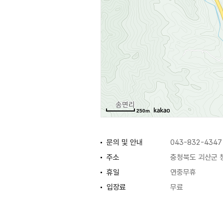
250m
문의 및 안내
043-832-4347
주소
충청북도 괴산군 
휴일
연중무휴
입장료
무료