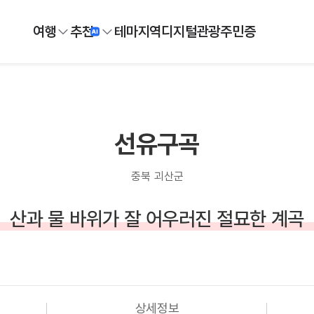
여행
추천
테마
지역
디지털
관광주민증
선유구곡
충북 괴산군
산과 물 바위가 잘 어우러진 절묘한 계곡
상세정보