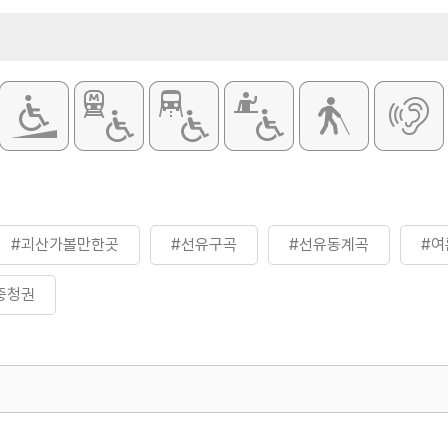
#괴산가볼만한곳
#선유구곡
#선유동계곡
#여
충청권
500