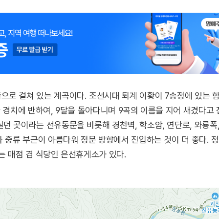
로 걸쳐 있는 계곡이다. 조선시대 퇴계 이황이 7송정에 있는 함
한 경치에 반하여, 9달을 돌아다니며 9곡의 이름을 지어 새겼다고
던 곳이라는 선유동문을 비롯해 경천벽, 학소암, 연단로, 와룡폭, 
와 중류 부근이 아름다워 정문 방향에서 진입하는 것이 더 좋다. 
는 매점 겸 식당인 은선휴게소가 있다.