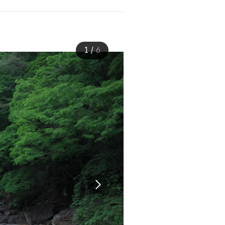
1
/
6