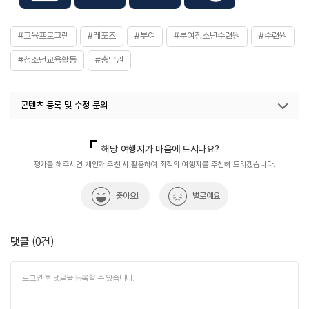
화장실
있음
#교육프로그램
#레포츠
#부여
#부여청소년수련원
#수련원
#청소년교육활동
#충남권
콘텐츠 등록 및 수정 문의
국내디지털마케팅팀
033-813-3500
열린관광콘텐츠팀(열린관광-모두의여행)
033-738-3425
해당 여행지가 마음에 드시나요?
평가를 해주시면 개인화 추천 시 활용하여 최적의 여행지를 추천해 드리겠습니다.
좋아요!
별로예요
댓글
(
0
건)