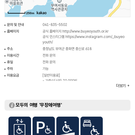
250m
문의 및 안내
041-835-5502
홈페이지
공식 홈페이지
http://www.buyeoyouth.or.kr
공식 인스타그램
https://www.instagram.com/_buyeo
youth/
주소
충청남도 부여군 충화면 충신로 618
이용시간
전화 문의
휴일
전화 문의
주차
가능
이용요금
[일반이용료]
- 가족실(4인) 70,000원
더보기
- 단체실(8인) 80,000원
- 식비(1식) 7,000원
[서동요 오픈세트장]
- 성인 2,000원
모두의 여행 '무장애여행'
- 청소년 1,500원
- 어린이 1,000원
※ 자세한 사항은 홈페이지 참고
주요시설
숙박시설 / 중강당 / 강의실 / 식당 / 운동장 / 익스트림 /
챌린지