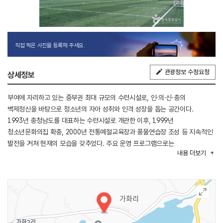
직접 찍은 사진을 등록해 주세요.
관광정보 수정요청
상세정보
부여에 자리하고 있는 중부권 최대 규모의 수련시설로, 인·의·신·충의
백제정신을 바탕으로 청소년의 자아 성취와 인격 성장을 돕는 공간이다.
1993년 충청남도를 대표하는 수련시설로 개관한 이후, 1999년
청소년문화의집 확충, 2000년 전통예절교육장과 풍물연습장 조성 등 지속적인
발전을 거쳐 현재의 모습을 갖추었다. 주요 운영 프로그램으로는
내용
더보기
청소년수련활동, 청소년열린마당, 청소년어울마당 등이 있다.
부여청소년수련원 인근에는 국립부여박물관과 정림사지 5층석탑이 자리하고
있으며, 도보 10~20분 거리에 부소산성이 위치해 있다. 이처럼
부여청소년수련원은 부여 생활권 중심에 자리해 주변에 다양한 백제 유적과
문화 자원을 두고 있는 것이 특징이다.