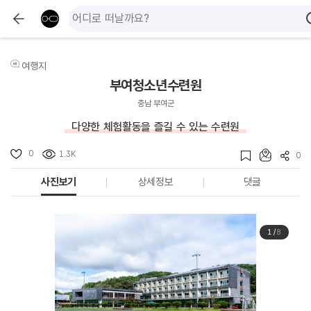
여행지
부여청소년수련원
충남 부여군
다양한 체험활동을 즐길 수 있는 수련원
0
1.3K
0
사진보기
상세정보
댓글
1
/
8