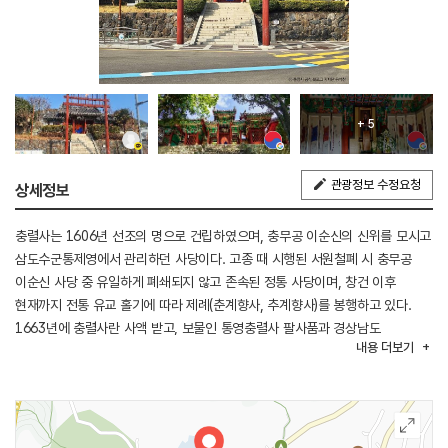
+ 5
관광정보 수정요청
상세정보
충렬사는 1606년 선조의 명으로 건립하였으며, 충무공 이순신의 신위를 모시고
삼도수군통제영에서 관리하던 사당이다. 고종 때 시행된 서원철폐 시 충무공
이순신 사당 중 유일하게 폐쇄되지 않고 존속된 정통 사당이며, 창건 이후
현재까지 전통 유교 홀기에 따라 제례(춘계향사, 추계향사)를 봉행하고 있다.
1663년에 충렬사란 사액 받고, 보물인 통영충렬사 팔사품과 경상남도
내용
더보기
유형문화유산 통영 충렬묘비를 소장하고 있다. 충렬사에는 수군진법 훈련도인
수조도병풍, 삼도수군통제사 신관호(신헌)가 제작한 팔사품도병풍, 정조 19년
발간된 충무공전서, 1733년 작성된 제향홀기 등의 유물을 소장 및 전시하고
있다.