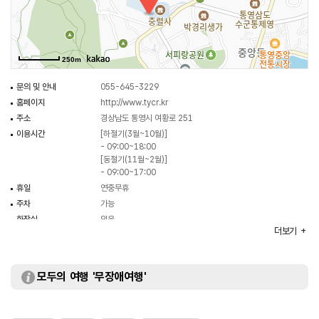
250m
문의 및 안내
055-645-3229
홈페이지
http://www.tycr.kr
주소
경상남도 통영시 여황로 251
이용시간
[하절기(3월~10월)]
- 09:00~18:00
[동절기(11월~2월)]
- 09:00~17:00
휴일
연중무휴
주차
가능
화장실
있음
더보기
입장료
[개인]
- 어른 1,000원
- 청소년, 군인 700원
- 어린이 500원
모두의 여행 '무장애여행'
[단체]
- 어른 800원
- 청소년, 군인 600원