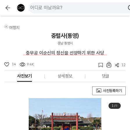
여행지
충렬사(통영)
경남 통영시
충무공 이순신의 정신을 선양하기 위한 사당
14
9.4K
12
사진보기
상세정보
댓글
사진등록하기
1
/
8