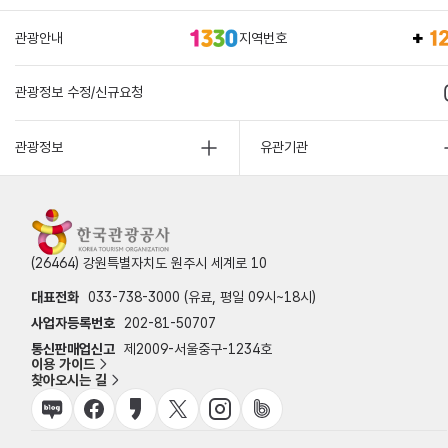
관광안내
지역번호
관광정보 수정/신규요청
관광정보
유관기관
(26464) 강원특별자치도 원주시 세계로 10
대표전화
033-738-3000 (유료, 평일 09시~18시)
사업자등록번호
202-81-50707
통신판매업신고
제2009-서울중구-1234호
이용 가이드
찾아오시는 길