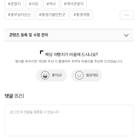
- 어린이 400원
#관광지
#사당
#역사
#역사관광지
※ 자세한 사항은 홈페이지 참조
#충무공이순신
#통영가볼만한곳
#통영여행
#혼자가도좋은
콘텐츠 등록 및 수정 문의
국내디지털마케팅팀
033-813-3500
해당 여행지가 마음에 드시나요?
평가를 해주시면 개인화 추천 시 활용하여 최적의 여행지를 추천해 드리겠습니다.
좋아요!
별로예요
댓글
(
5
건)