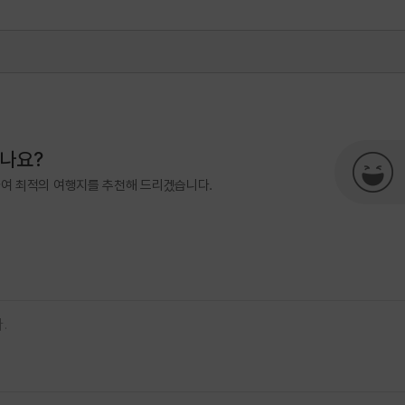
#역사탐험
#연중무휴
#전남권반려동물여행지
500
지역콘텐츠육성팀(반려동물동반여
시나요?
하여 최적의 여행지를 추천해 드리겠습니다.