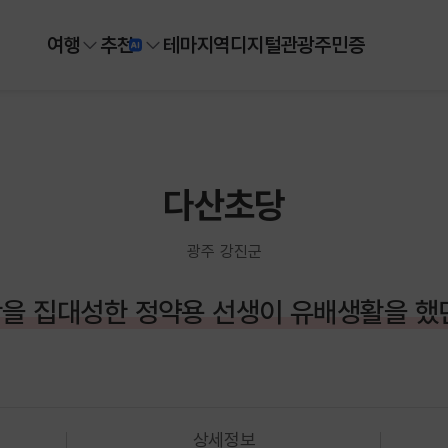
여행
추천
테마
지역
디지털
관광주민증
다산초당
광주 강진군
을 집대성한 정약용 선생이 유배생활을 했
상세정보