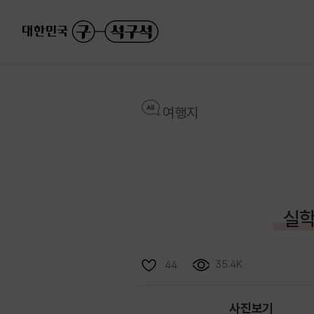
여행지
실학
35.4K
44
사진보기