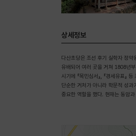
상세정보
다산초당은 조선 후기 실학자 정약용
유배되어 여러 곳을 거쳐 1808년
시기에 『목민심서』, 『경세유표』 
단순한 거처가 아니라 학문적 성과
중요한 역할을 했다. 현재는 동암과
(丁石)’, 차를 끓이던 약천, 다조