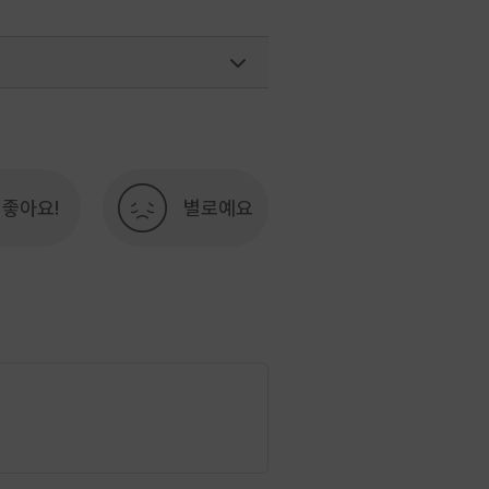
#전라권
행)
02-7299-582
좋아요!
별로예요