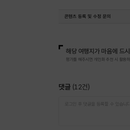
#역사유적
#역사유적지
콘텐츠 등록 및 수정 문의
국내디지털마케팅팀
033-813-3
해당 여행지가 마음에 드
평가를 해주시면 개인화 추천 시 활용
댓글
(
12
건)