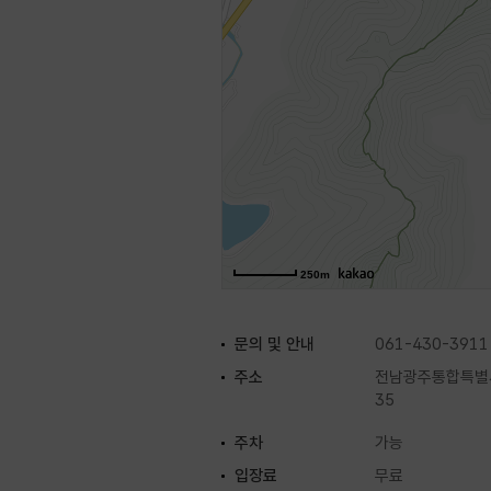
250m
문의 및 안내
061-430-3911
주소
전남광주통합특별시
35
주차
가능
입장료
무료