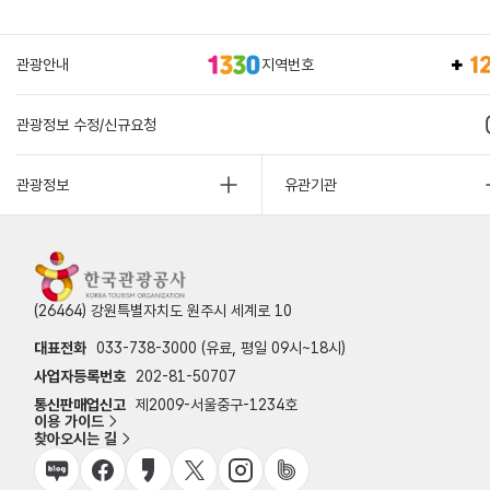
관광안내
지역번호
관광정보 수정/신규요청
관광정보
유관기관
(26464) 강원특별자치도 원주시 세계로 10
대표전화
033-738-3000 (유료, 평일 09시~18시)
사업자등록번호
202-81-50707
통신판매업신고
제2009-서울중구-1234호
이용 가이드
찾아오시는 길