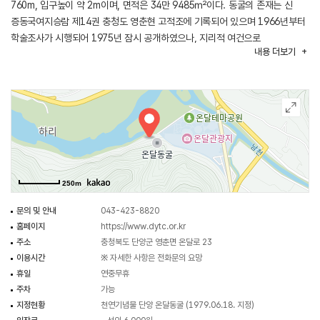
760m, 입구높이 약 2m이며, 면적은 34만 9485㎡이다. 동굴의 존재는 신
증동국여지승람 제14권 충청도 영춘현 고적조에 기록되어 있으며 1966년부터
학술조사가 시행되어 1975년 잠시 공개하였으나, 지리적 여건으로
내용
더보기
폐쇄되었다가 대대적인 개발을 통해 1997년부터 다시 일반인에게 개방되었다.
동굴의 특징으로 계단형 구조에 아기자기한 모양의 석순과 종유석이 잘 발달돼
있으며, 내부 평균온도가 여름철에는 섭씨 14도, 겨울철에는 섭씨 16도를
유지해 사계절 관광지로 적합하다.
250m
문의 및 안내
043-423-8820
홈페이지
https://www.dytc.or.kr
주소
충청북도 단양군 영춘면 온달로 23
이용시간
※ 자세한 사항은 전화문의 요망
휴일
연중무휴
주차
가능
지정현황
천연기념물 단양 온달동굴 (1979.06.18. 지정)