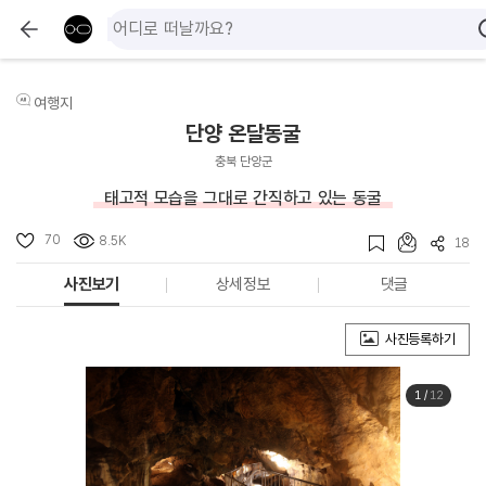
여행지
단양 온달동굴
충북 단양군
태고적 모습을 그대로 간직하고 있는 동굴
70
8.5K
18
사진보기
상세정보
댓글
사진등록하기
1
/
12