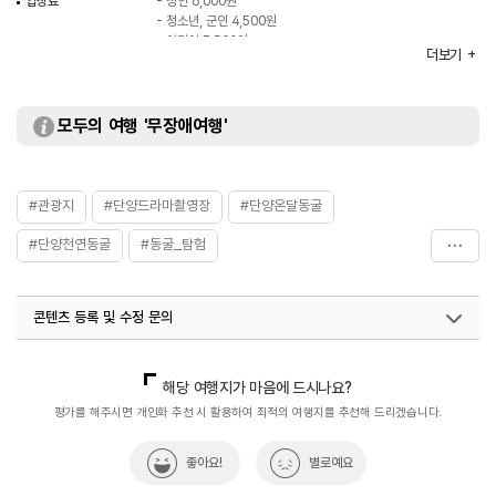
입장료
- 성인 6,000원
- 청소년, 군인 4,500원
- 어린이 3,500원
더보기
모두의 여행 '무장애여행'
#관광지
#단양드라마촬영장
#단양온달동굴
#단양천연동굴
#동굴_탐험
#미세먼지탈출_이색동굴여행
#민속놀이장
콘텐츠 등록 및 수정 문의
#실내여행지_추천
#온달동굴
#온달산성
#온달평강사랑이야기
#자연
국내디지털마케팅팀
033-813-3500
해당 여행지가 마음에 드시나요?
평가를 해주시면 개인화 추천 시 활용하여 최적의 여행지를 추천해 드리겠습니다.
좋아요!
별로예요